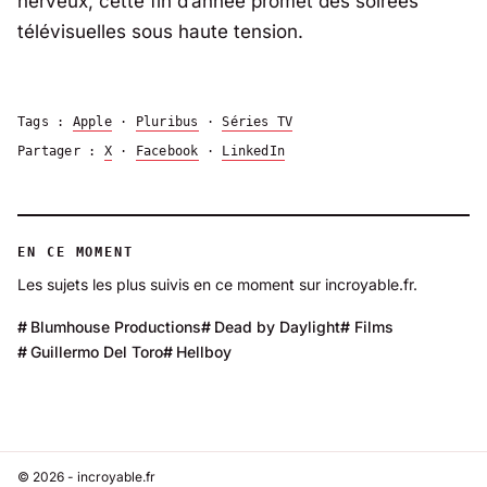
nerveux, cette fin d’année promet des soirées
télévisuelles sous haute tension.
Tags :
Apple
·
Pluribus
·
Séries TV
Partager :
X
·
Facebook
·
LinkedIn
EN CE MOMENT
Les sujets les plus suivis en ce moment sur incroyable.fr.
Blumhouse Productions
Dead by Daylight
Films
Guillermo Del Toro
Hellboy
© 2026 - incroyable.fr