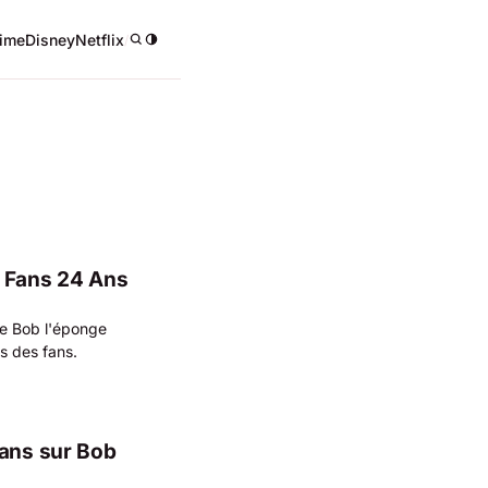
ime
Disney
Netflix
/
s Fans 24 Ans
de Bob l'éponge
ts des fans.
fans sur Bob