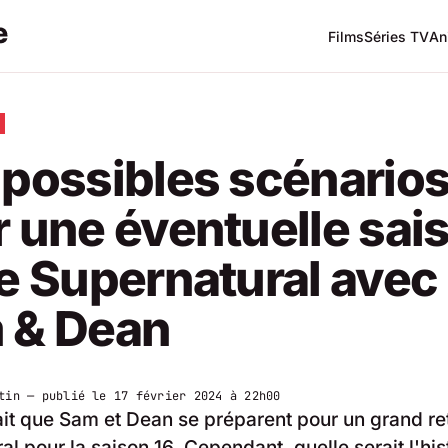
Films
Séries TV
An
possibles scénario
 une éventuelle sai
e Supernatural avec
 & Dean
tin
— publié le
17 février 2024 à 22h00
rait que Sam et Dean se préparent pour un grand r
al pour la saison 16. Cependant, quelle serait l'his