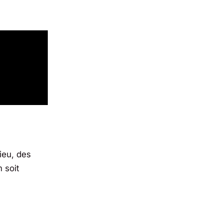
ieu, des
m soit