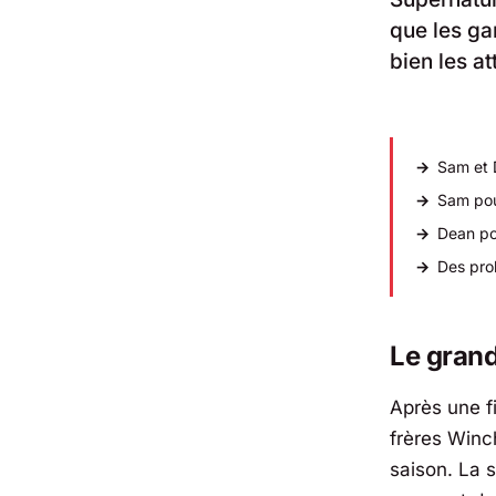
que les ga
bien les at
Sam et D
Sam pour
Dean pou
Des prob
Le grand
Après une f
frères Winc
saison. La s