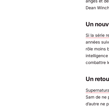
anges et de
Dean Winch
Un nouv
Si la série 
années suiv
rôle moins b
intelligenc
combattre l
Un retou
Supernatura
Sam de ne p
d’autre ne p