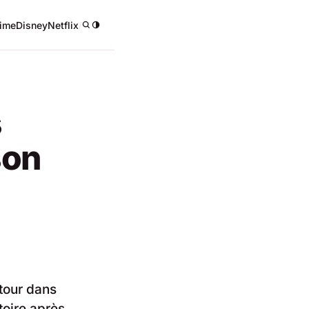
ime
Disney
Netflix
/
s
son
etour dans
toire après