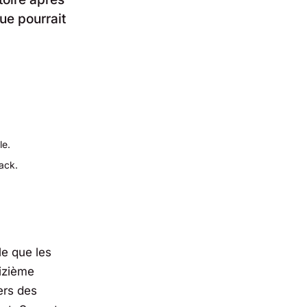
ue pourrait
le.
ack.
le que les
eizième
ers des