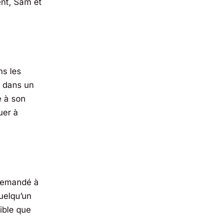
ent, Sam et
ns les
s dans un
e à son
uer à
demandé à
uelqu’un
sible que