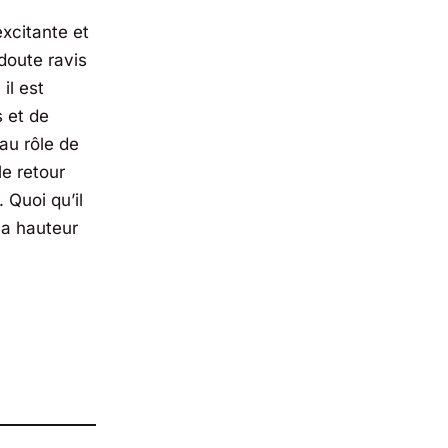
excitante et
doute ravis
il est
s et de
au rôle de
le retour
 Quoi qu’il
 la hauteur