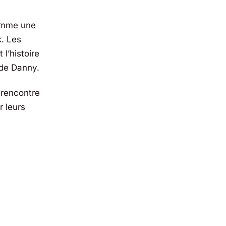
comme une
k. Les
l’histoire
 de Danny.
e rencontre
r leurs