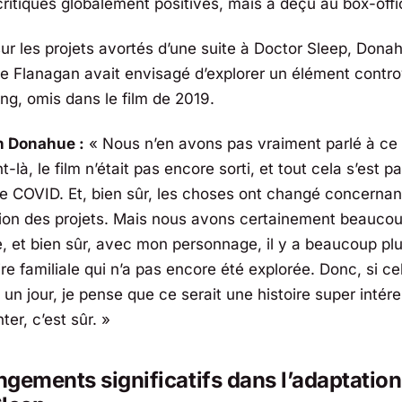
critiques globalement positives, mais a déçu au box-offi
ur les projets avortés d’une suite à
Doctor Sleep
, Dona
e Flanagan avait envisagé d’explorer un élément contr
ng, omis dans le film de 2019.
n Donahue :
« Nous n’en avons pas vraiment parlé à ce
là, le film n’était pas encore sorti, et tout cela s’est p
le COVID. Et, bien sûr, les choses ont changé concernan
tion des projets. Mais nous avons certainement beaucou
re, et bien sûr, avec mon personnage, il y a beaucoup pl
ire familiale qui n’a pas encore été explorée. Donc, si ce
 un jour, je pense que ce serait une histoire super intér
ter, c’est sûr. »
gements significatifs dans l’adaptation