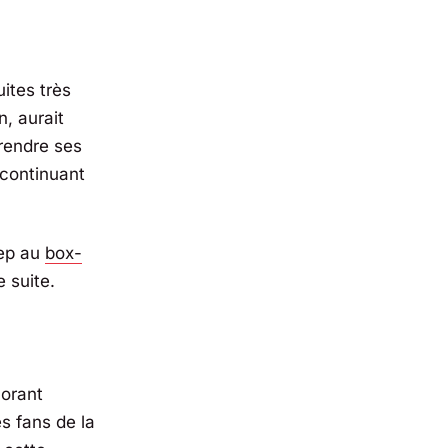
uites très
n
, aurait
prendre ses
 continuant
ep
au
box-
 suite.
lorant
s fans de la