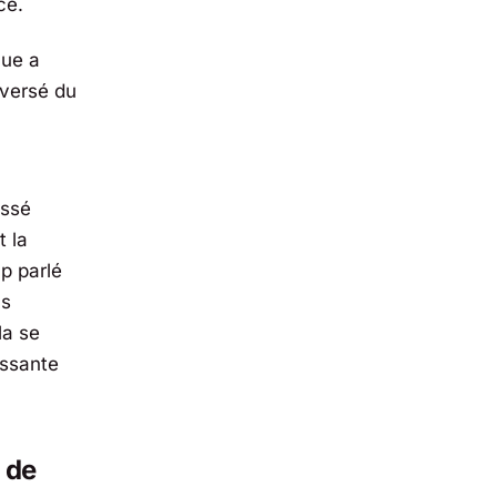
ce.
hue a
oversé du
assé
t la
p parlé
us
la se
essante
 de