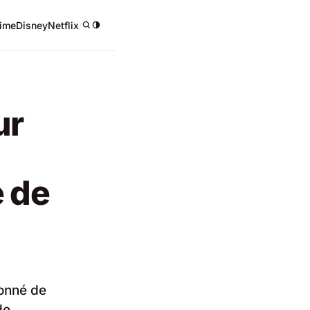
ime
Disney
Netflix
/
ur
e de
donné de
de