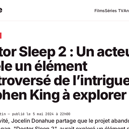
Films
Séries TV
An
or Sleep 2 : Un acte
le un élément
roversé de l’intrigu
hen King à explorer
tin
— publié le
5 mai 2024 à 22h00
vité, Jocelin Donahue partage que le projet aban
gan, "Doctor Sleep 2", aurait exploré un élément 