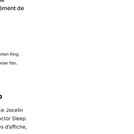
lément de
ephen King.
mier film.
p
ce Jocelin
ctor Sleep
.
 d’affiche,