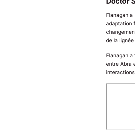
Doctor 
Flanagan a 
adaptation 
changements
de la lignée
Flanagan a f
entre Abra
interaction