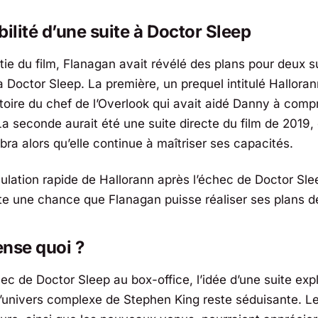
bilité d’une suite à
Doctor Sleep
tie du film, Flanagan avait révélé des plans pour deux s
 à
Doctor Sleep
. La première, un prequel intitulé
Halloran
istoire du chef de l’Overlook qui avait aidé Danny à com
La seconde aurait été une suite directe du film de 2019,
’Abra alors qu’elle continue à maîtriser ses capacités.
nulation rapide de
Hallorann
après l’échec de
Doctor Sle
este une chance que Flanagan puisse réaliser ses plans de
nse quoi ?
hec de
Doctor Sleep
au box-office, l’idée d’une suite exp
’univers complexe de Stephen King reste séduisante. Le