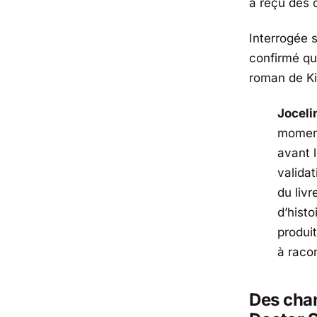
a reçu des 
Interrogée s
confirmé qu
roman de Ki
Joceli
moment-
avant 
valida
du liv
d’histo
produit
à racon
Des chan