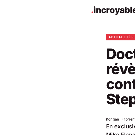
ACTUALITÉS
Doct
révè
cont
Step
Morgan Fromen
En exclusi
Mike Flana