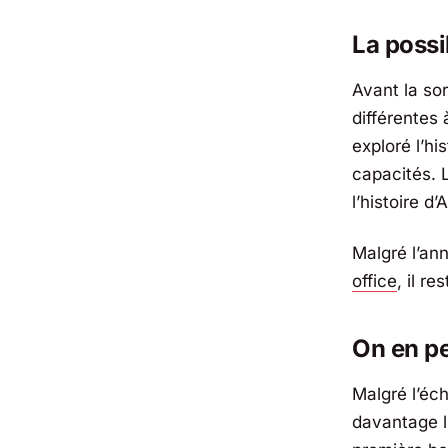
La possi
Avant la sor
différentes
exploré l’h
capacités. 
l’histoire d
Malgré l’an
office
, il r
On en pe
Malgré l’éc
davantage l