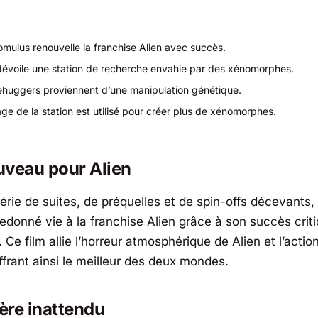
Romulus
renouvelle la franchise
Alien
avec succès.
 dévoile une station de recherche envahie par des xénomorphes.
ehuggers proviennent d’une manipulation génétique.
ge de la station est utilisé pour créer plus de xénomorphes.
uveau pour
Alien
rie de suites, de préquelles et de spin-offs décevants, 
redonné
vie à la
franchise
Alien
grâce
à son succès criti
 Ce film allie l’horreur atmosphérique de
Alien
et l’actio
offrant ainsi le meilleur des deux mondes.
ère inattendu