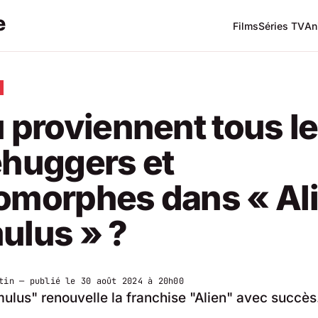
Films
Séries TV
An
 proviennent tous l
ehuggers et
omorphes dans « Ali
ulus » ?
tin
— publié le
30 août 2024 à 20h00
mulus" renouvelle la franchise "Alien" avec succès