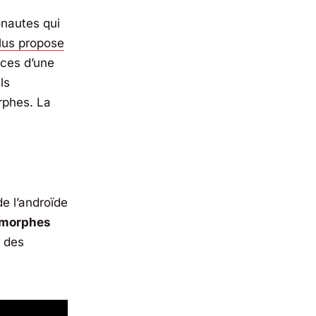
onautes qui
lus
propose
nces d’une
ls
rphes. La
de l’androïde
omorphes
r des