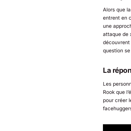
Alors que l
entrent en 
une approch
attaque de 
découvrent 
question se
La répon
Les person
Rook que l’
pour créer 
facehuggers