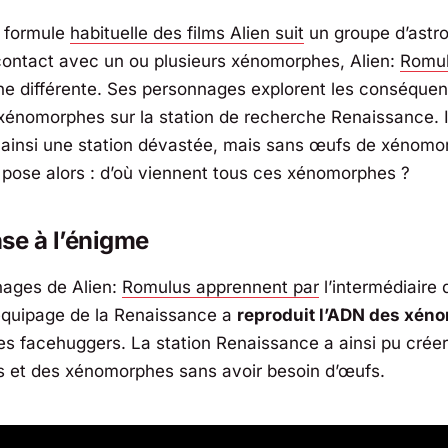
a formule
habituelle des films
Alien
suit
un groupe d’astr
contact avec un ou plusieurs xénomorphes,
Alien:
Romu
e différente. Ses personnages explorent les conséque
xénomorphes sur la station de recherche Renaissance. I
ainsi une station dévastée, mais sans œufs de xénomo
 pose alors : d’où viennent tous ces xénomorphes ?
se à l’énigme
nages de
Alien:
Romulus
apprennent par
l’intermédiaire 
équipage de la Renaissance a
reproduit l’ADN des xén
les facehuggers. La station Renaissance a ainsi pu crée
 et des xénomorphes sans avoir besoin d’œufs.