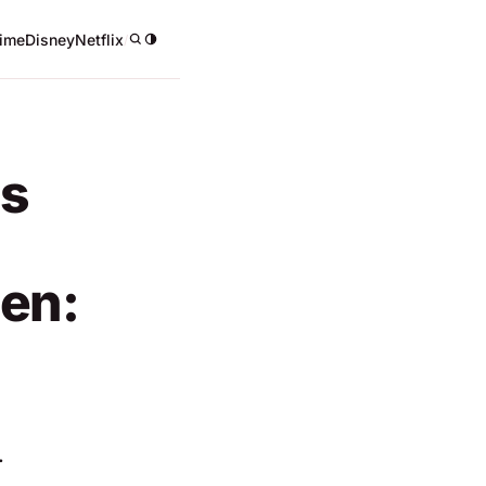
ime
Disney
Netflix
/
es
en:
.