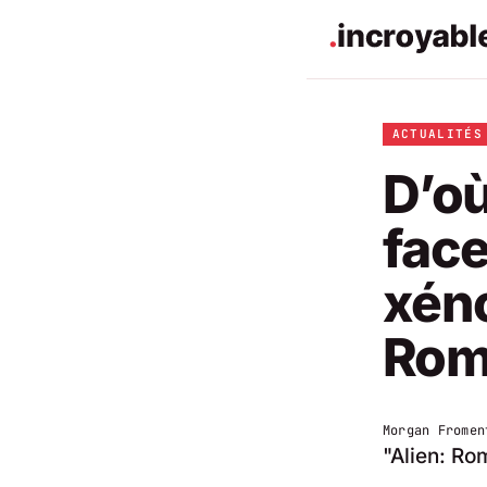
ACTUALITÉS
D’où
fac
xén
Rom
Morgan Fromen
"Alien: Ro