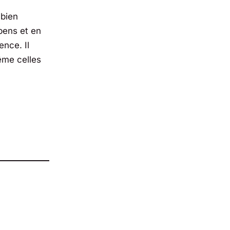
 bien
pens et en
ence. Il
ême celles