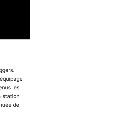
ggers.
’équipage
enus les
 station
 nuée de