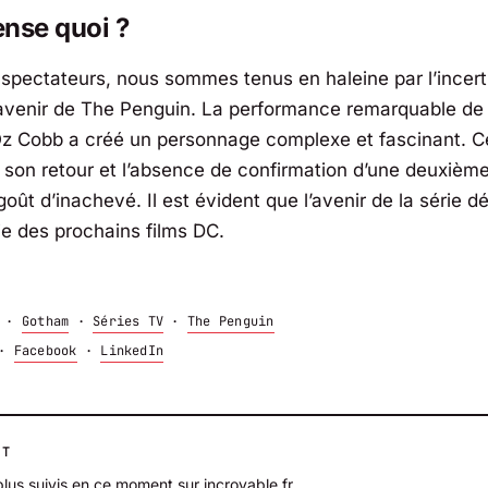
nse quoi ?
 spectateurs, nous sommes tenus en haleine par l’incert
’avenir de
The Penguin
. La performance remarquable de C
Oz Cobb a créé un personnage complexe et fascinant. 
r son retour et l’absence de confirmation d’une deuxièm
goût d’inachevé. Il est évident que l’avenir de la série 
ie des prochains films DC.
·
Gotham
·
Séries TV
·
The Penguin
·
Facebook
·
LinkedIn
NT
plus suivis en ce moment sur incroyable.fr.