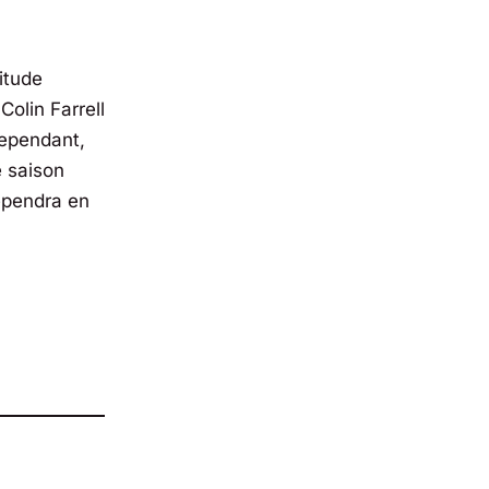
itude
olin Farrell
Cependant,
e saison
dépendra en