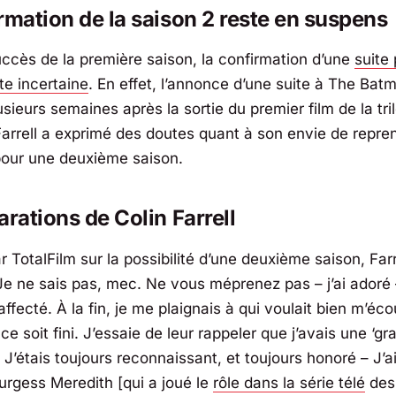
rmation de la saison 2 reste en suspens
uccès de la première saison, la confirmation d’une
suite
te incertaine
. En effet, l’annonce d’une suite à
The Bat
usieurs semaines après la sortie du premier film de la tri
Farrell a exprimé des doutes quant à son envie de repren
our une deuxième saison.
arations de Colin Farrell
ar
TotalFilm
sur la possibilité d’une deuxième saison, Farr
Je ne sais pas, mec. Ne vous méprenez pas – j’ai adoré
ffecté. À la fin, je me plaignais à qui voulait bien m’éco
ce soit fini. J’essaie de leur rappeler que j’avais une ‘gr
 J’étais toujours reconnaissant, et toujours honoré – J’a
urgess Meredith [qui a joué le
rôle dans la série télé
des