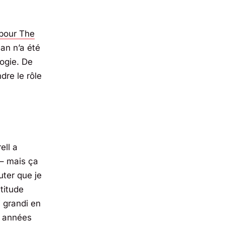
 pour
The
man
n’a été
logie. De
dre le rôle
ell a
 – mais ça
uter que je
atitude
i grandi en
 années