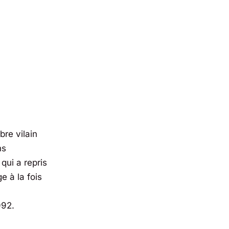
bre vilain
ns
qui a repris
e à la fois
992.