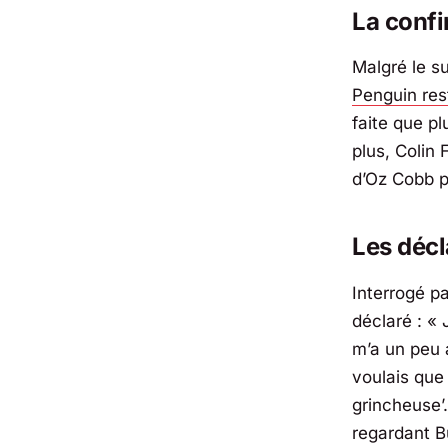
La confi
Malgré le s
Penguin
res
faite que pl
plus, Colin 
d’Oz Cobb p
Les décl
Interrogé p
déclaré :
« 
m’a un peu a
voulais que 
grincheuse’.
regardant B