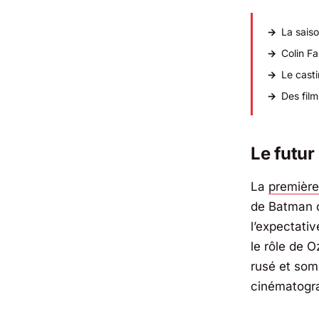
La sais
Colin Fa
Le casti
Des film
Le futur
La
première
de Batman d
l’expectativ
le rôle de 
rusé et somb
cinématogr