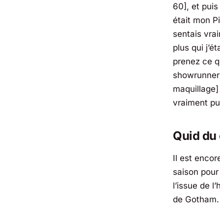
60], et pui
était mon Pi
sentais vrai
plus qui j’é
prenez ce q
showrunner]
maquillage]
vraiment pu
Quid du 
Il est encor
saison pour
l’issue de 
de Gotham.