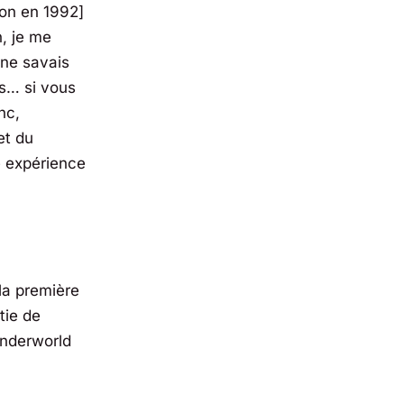
ton en 1992]
n, je me
 ne savais
is… si vous
nc,
et du
e expérience
 la première
tie de
underworld