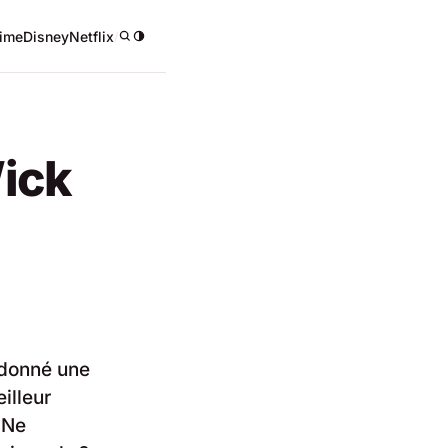
ime
Disney
Netflix
/
Wick
a donné une
illeur
. Ne