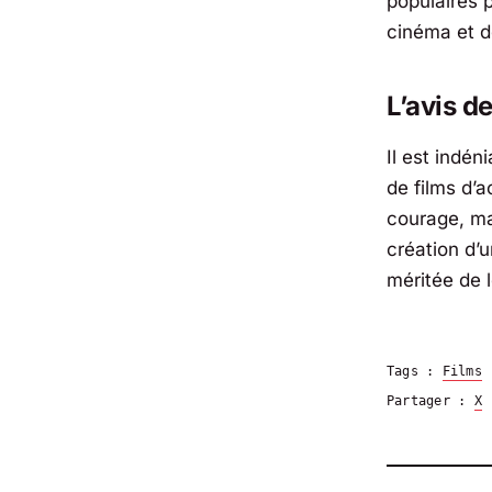
populaires 
cinéma et de
L’avis d
Il est indén
de films d’
courage, ma
création d’
méritée de 
Tags :
Films
Partager :
X