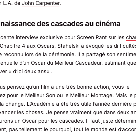
 L.A.
de
John Carpenter
.
nnaissance des cascades au cinéma
cente interview exclusive pour
Screen Rant
sur les
cha
 Chapitre 4 aux Oscars, Stahelski a évoqué les difficult
e reconnu lors de la cérémonie. Il a partagé son sentime
tentielle d’un Oscar du Meilleur Cascadeur, estimant que
iver «
d’ici deux ans
« .
ous pensez qu’un film a une très bonne action, vous le
ez pour le Meilleur Son ou le Meilleur Montage. Mais je
la change. L’Académie a été très utile l’année dernière 
avancer les choses. Je pense vraiment que dans deux an
urons un Oscar pour les cascades. Il faut juste détermin
t, pas tellement le pourquoi, tout le monde est d’acco