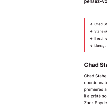
pensez-vou
Chad St
Stahelsk
Il estim
Lionsga
Chad Sta
Chad Stahel
coordonnat
premières a
il a prêté 
Zack Snyde