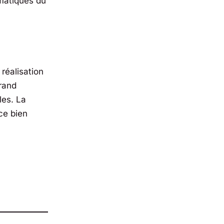
ématiques du
 réalisation
grand
les. La
ce bien