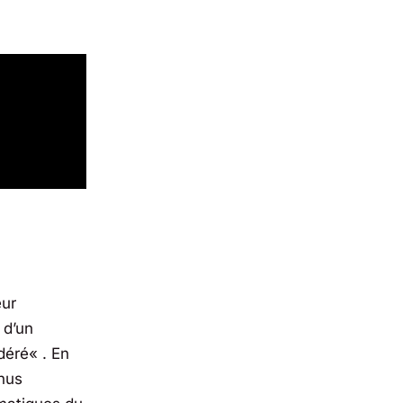
eur
 d’un
déré
« . En
nus