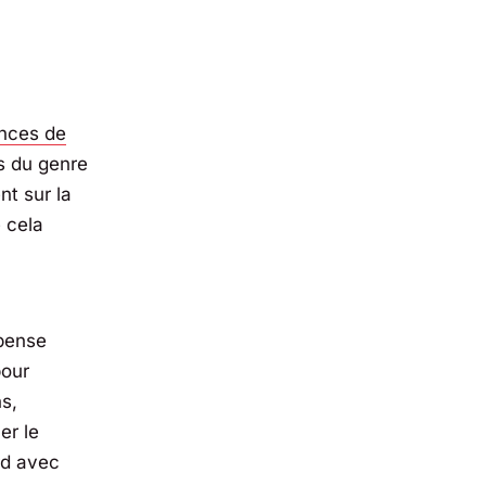
nces de
és du genre
nt sur la
 cela
 pense
pour
s,
er le
rd avec