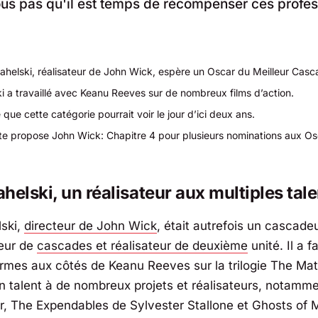
s pas qu'il est temps de récompenser ces profes
ahelski, réalisateur de John Wick, espère un Oscar du Meilleur Casc
i a travaillé avec Keanu Reeves sur de nombreux films d’action.
e que cette catégorie pourrait voir le jour d’ici deux ans.
te propose John Wick: Chapitre 4 pour plusieurs nominations aux O
helski, un réalisateur aux multiples tal
ski,
directeur de
John Wick
, était autrefois un cascade
eur de
cascades et réalisateur de deuxième
unité. Il a f
rmes aux côtés de Keanu Reeves sur la trilogie The Matr
son talent à de nombreux projets et réalisateurs, notamm
r,
The Expendables
de Sylvester Stallone et
Ghosts of 