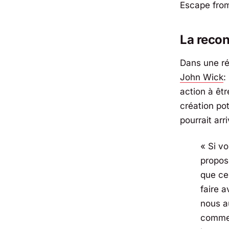
Escape from
La reco
Dans une ré
John Wick
:
action à êtr
création po
pourrait arr
« Si v
propos
que ce
faire 
nous a
commen