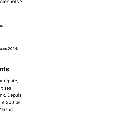
sionnels ?
adeur.
scars 2024.
ents
ur réputé,
ait ses
ix. Depuis,
ent
300
de
Mars
et