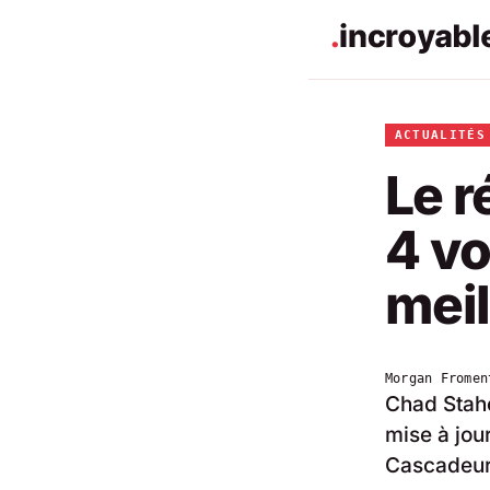
ACTUALITÉS
Le r
4 vo
mei
Morgan Fromen
Chad Stahe
mise à jou
Cascadeur, 