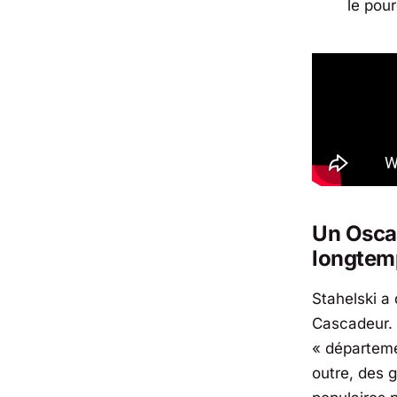
le pour
Un Osca
longtem
Stahelski a
Cascadeur. I
«
départeme
outre, des 