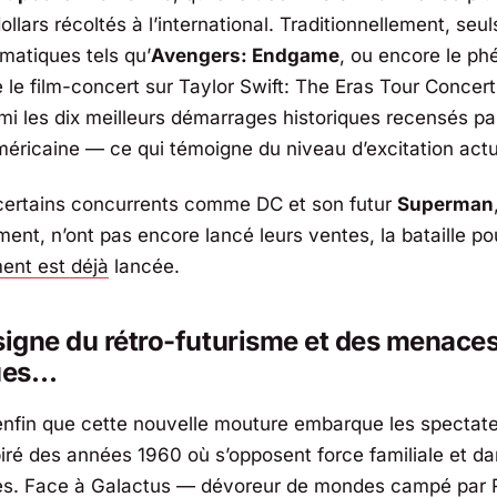
dollars récoltés à l’international. Traditionnellement, seu
matiques tels qu’
Avengers: Endgame
, ou encore le p
é le film-concert sur
Taylor Swift: The Eras Tour Concert
mi les dix meilleurs démarrages historiques recensés par
américaine — ce qui témoigne du niveau d’excitation actu
i certains concurrents comme DC et son futur
Superman
ement, n’ont pas encore lancé leurs ventes, la bataille po
ent est déjà
lancée.
signe du rétro-futurisme et des menace
ues…
nfin que cette nouvelle mouture embarque les spectat
piré des années 1960 où s’opposent force familiale et d
ires. Face à Galactus — dévoreur de mondes campé par 