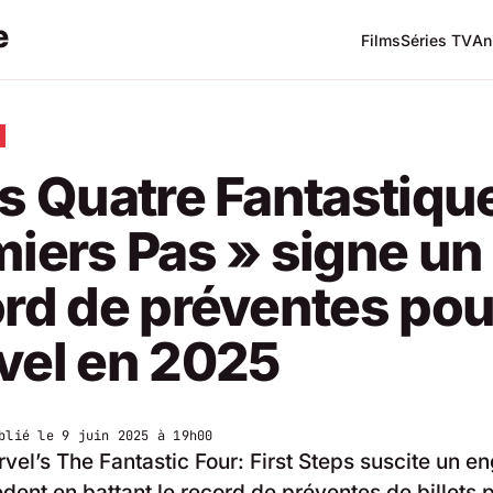
Films
Séries TV
An
s Quatre Fantastique
iers Pas » signe un
rd de préventes pou
vel en 2025
blié le
9 juin 2025 à 19h00
rvel’s The Fantastic Four: First Steps suscite un 
dent en battant le record de préventes de billets 