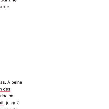
rable
pas. À peine
n des
principal
it
, jusqu’à