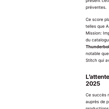
présent cet
préventes.
Ce score pl
telles que
A
Mission: Im
du catalog
Thunderbol
notable que 
Stitch
qui av
L’attent
2025
Ce succès n
auprès de p
production