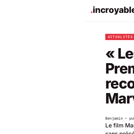
ACTUALITÉS
« Le
Prem
reco
Mar
Benjamin
— pu
Le film Ma
sans précé