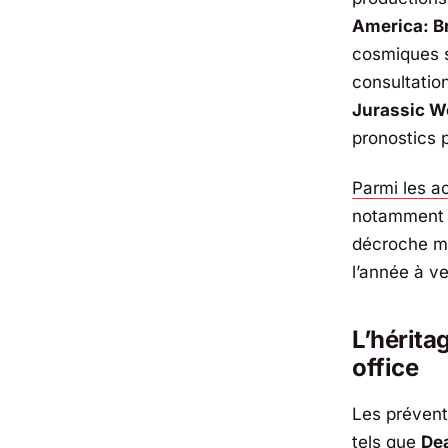
America: B
cosmiques s
consultation
Jurassic Wo
pronostics p
Parmi les a
notamment P
décroche mê
l’année à ve
L’hérita
office
Les prévent
tels que
De