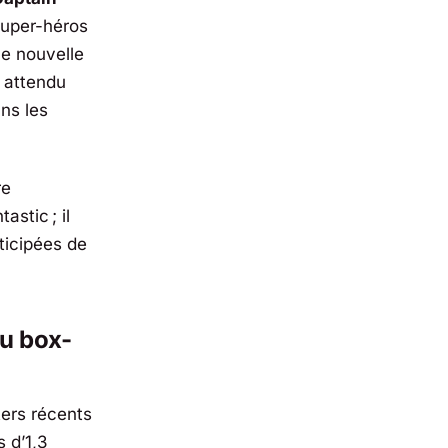
super-héros
ne nouvelle
s attendu
ns les
re
stic ; il
ticipées de
du box-
ters récents
 d’1,3