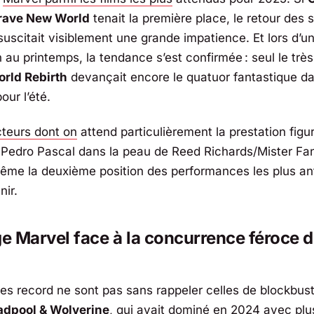
rave New World
tenait la première place, le retour des 
uscitait visiblement une grande impatience. Et lors d’u
 au printemps, la tendance s’est confirmée : seul le trè
rld Rebirth
devançait encore le quatuor fantastique da
our l’été.
cteurs dont on
attend particulièrement la prestation figu
edro Pascal dans la peau de Reed Richards/Mister Fanta
me la deuxième position des performances les plus an
nir.
ge Marvel face à la concurrence féroce 
es record ne sont pas sans rappeler celles de blockbus
adpool & Wolverine
, qui avait dominé en 2024 avec plus