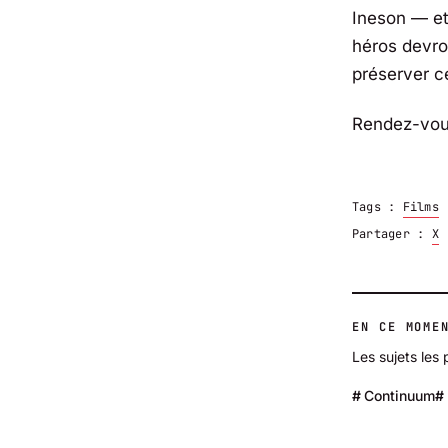
Ineson — et
héros devro
préserver ce
Rendez-vous 
Tags :
Films
Partager :
X
EN CE MOME
Les sujets les 
Continuum