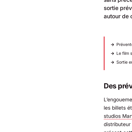
sortie pré
autour de 
Prévent
Le film 
Sortie e
Des prév
L’engoueme
les billets 
studios
Mar
distributeur