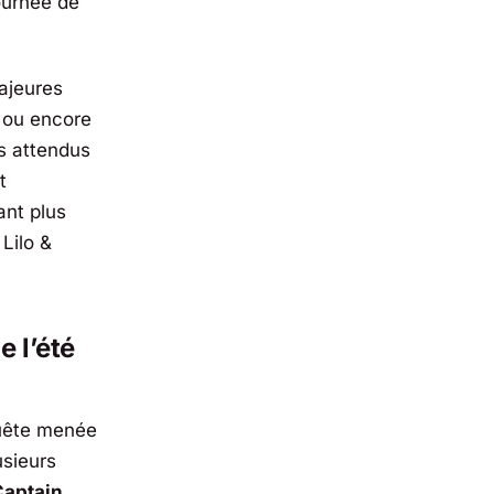
ournée de
ajeures
, ou encore
ès attendus
t
ant plus
e
Lilo &
e l’été
quête menée
usieurs
Captain