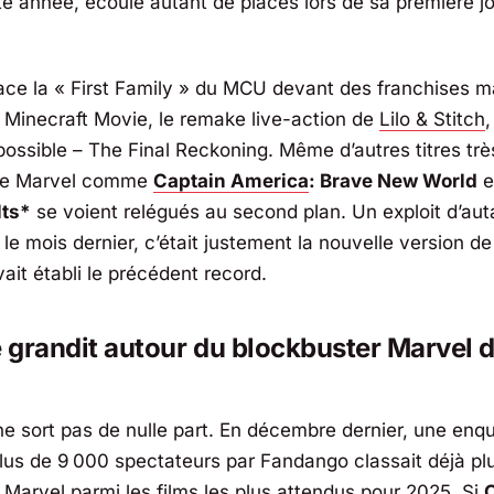
te année, écoulé autant de places lors de sa première j
ace la « First Family » du MCU devant des franchises m
 Minecraft Movie
, le remake live-action de
Lilo & Stitch
possible – The Final Reckoning
. Même d’autres titres tr
ue Marvel comme
Captain America
: Brave New World
e
ts*
se voient relégués au second plan. Un exploit d’aut
le mois dernier, c’était justement la nouvelle version d
ait établi le précédent record.
e grandit autour du blockbuster Marvel d
e sort pas de nulle part. En décembre dernier, une en
lus de 9 000 spectateurs par
Fandango
classait déjà pl
s
Marvel parmi les films les plus
attendus pour 2025. Si