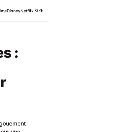
ime
Disney
Netflix
/
s :
r
engouement
pour une