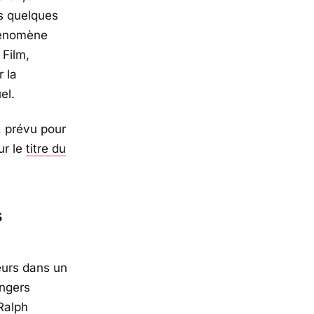
ls quelques
hénomène
 Film
,
 la
el.
, prévu pour
ur le
titre du
s
eurs dans un
angers
Ralph