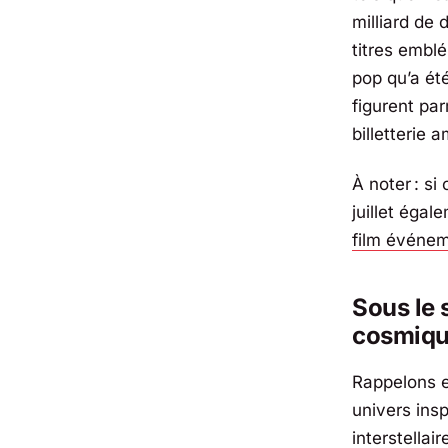
milliard de 
titres emblé
pop qu’a ét
figurent par
billetterie 
À noter : s
juillet égal
film événem
Sous le 
cosmiq
Rappelons e
univers ins
interstella