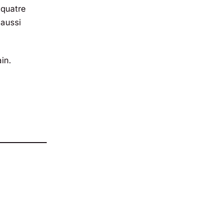
 quatre
 aussi
ain.