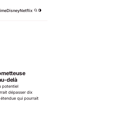
ime
Disney
Netflix
/
rometteuse
au-delà
 potentiel
rrait dépasser dix
n étendue qui pourrait