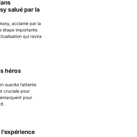
dans
sy salué par la
ntasy, acclamé par la
le étape importante.
tualisation qui ravira
es héros
 suscite l’attente
st cruciale pour
 démarquent pour
it.
 l’expérience