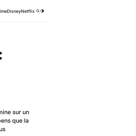
ime
Disney
Netflix
/
:
mine sur un
pens que la
us