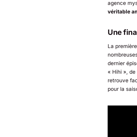
agence mys
véritable 
Une fina
La première
nombreuses 
dernier épi
« Hihi », de
retrouve fa
pour la sais