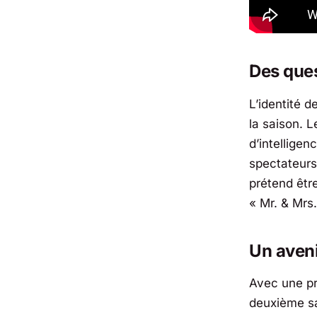
Des ques
L’identité d
la saison. L
d’intelligen
spectateurs.
prétend être
« Mr. & Mrs
Un aveni
Avec une pr
deuxième sa