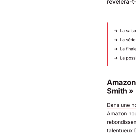
révélera-t-
La sais
La séri
La final
La possi
Amazon s
Smith »
Dans une n
Amazon no
rebondisseme
talentueux 