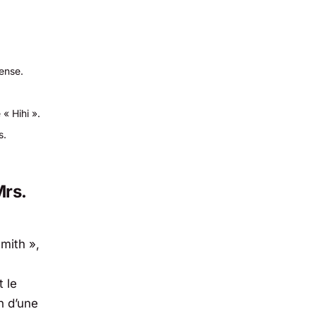
ense.
« Hihi ».
s.
Mrs.
Smith »,
 le
n d’une