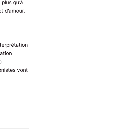
 plus qu’à
et d’amour.
terprétation
tation
c
onistes vont