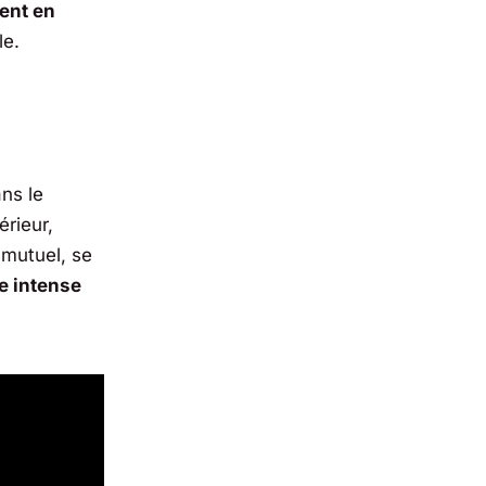
ent en
le.
ns le
érieur,
 mutuel, se
 intense