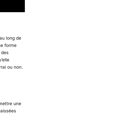
 au long de
une forme
s des
’elle
vrai ou non.
mettre une
laissées