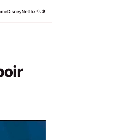
ime
Disney
Netflix
/
poir