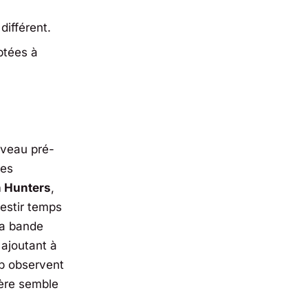
différent.
ptées à
iveau pré-
ces
 Hunters
,
vestir temps
La bande
 ajoutant à
p observent
ère semble