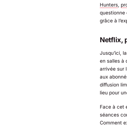
Hunters
,
pr
questionne d
grâce à l’e
Netflix
,
Jusqu’ici, l
en salles à
arrivée sur 
aux abonnés
diffusion li
lieu pour un
Face à cet 
séances comp
Comment exp