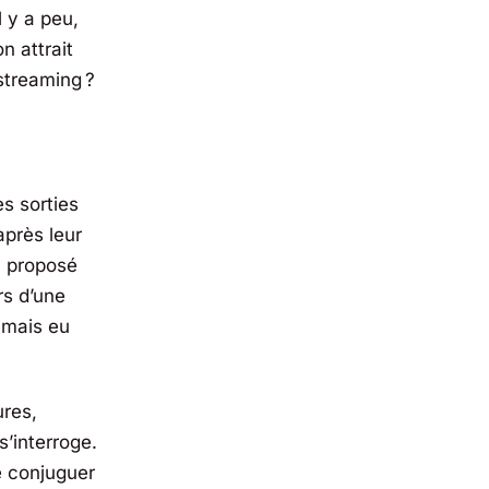
l y a peu,
n attrait
streaming ?
es sorties
après leur
à proposé
rs d’une
amais eu
res,
s’interroge.
e conjuguer