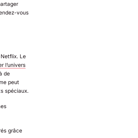
partager
 rendez-vous
Netflix. Le
r l’univers
à de
rme peut
s spéciaux.
mes
rés grâce