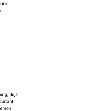
 une
e
ing, déjà
pourtant
 Demon