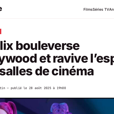
Films
Séries TV
An
lix bouleverse
ywood et ravive l’es
salles de cinéma
tin
— publié le
28 août 2025 à 19h00