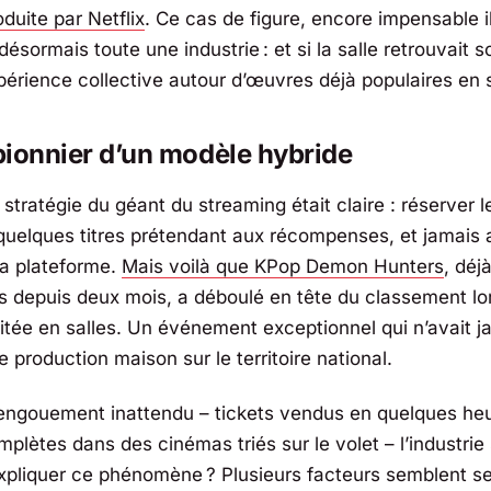
oduite par
Netflix
. Ce cas de figure, encore impensable i
ésormais toute une industrie : et si la salle retrouvait so
xpérience collective autour d’œuvres déjà populaires en 
 pionnier d’un modèle hybride
a stratégie du géant du streaming était claire : réserver l
 quelques titres prétendant aux récompenses, et jamais 
la plateforme.
Mais voilà que
KPop Demon Hunters
, déj
 depuis deux mois, a déboulé en tête du classement lo
mitée en salles. Un événement exceptionnel qui n’avait j
e production maison sur le territoire national.
engouement inattendu – tickets vendus en quelques heu
lètes dans des cinémas triés sur le volet – l’industrie 
liquer ce phénomène ? Plusieurs facteurs semblent s