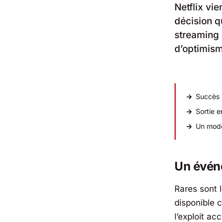
Netflix vi
décision qu
streaming 
d’optimism
Succès 
Sortie e
Un modèl
Un évén
Rares sont 
disponible c
l’exploit a