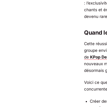
: l’exclusiv
chants et ém
devenu rare
Quand le
Cette réuss
groupe envi
de
KPop De
nouveaux mo
désormais g
Voici ce qu
concurrente
Créer de