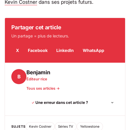
Kevin Costner
dans ses projets futurs.
Partager cet article
Un partage = plus de lecteurs.
X
Facebook
LinkedIn
WhatsApp
Benjamin
B
Éditeur·rice
Tous ses articles →
Une erreur dans cet article ?
SUJETS
Kevin Costner
Séries TV
Yellowstone