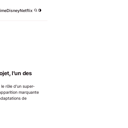
ime
Disney
Netflix
/
jet, l’un des
le rôle d’un super-
 apparition marquante
s adaptations de