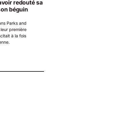
avoir redouté sa
son béguin
ans Parks and
 leur première
tait à la fois
enne.