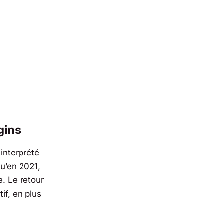
gins
interprété
u’en 2021,
e. Le retour
if, en plus