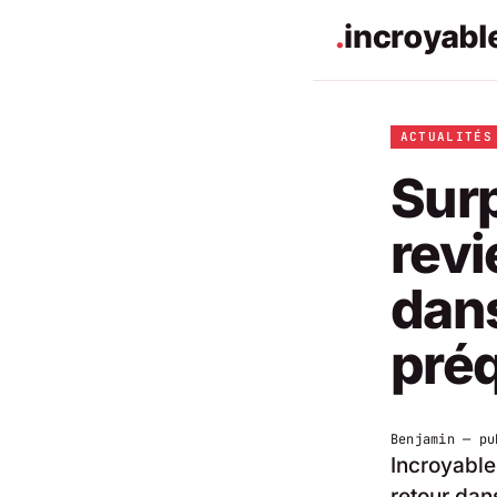
ACTUALITÉS
Sur
revi
dans
préq
Benjamin
— pu
Incroyable
retour dan