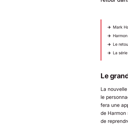
Mark Ha
Harmon 
Le retou
La séri
Le gran
La nouvelle
le personn
fera une app
de Harmon
de reprendr