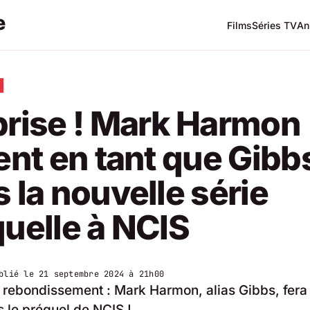
Films
Séries TV
An
prise ! Mark Harmon
ent en tant que Gibb
 la nouvelle série
uelle à NCIS
blié le
21 septembre 2024 à 21h00
 rebondissement : Mark Harmon, alias Gibbs, fera
s le préquel de NCIS !