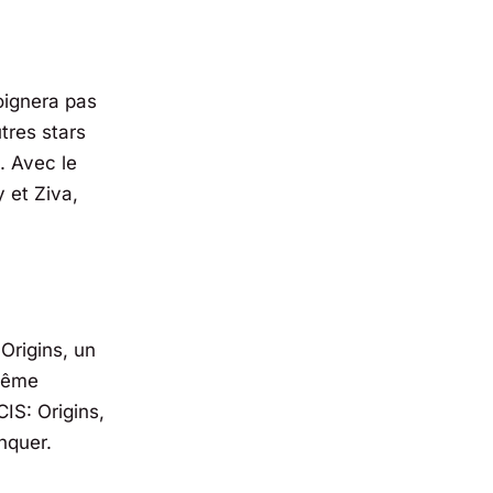
oignera pas
tres stars
. Avec le
 et Ziva,
Origins
, un
 même
IS: Origins
,
nquer.