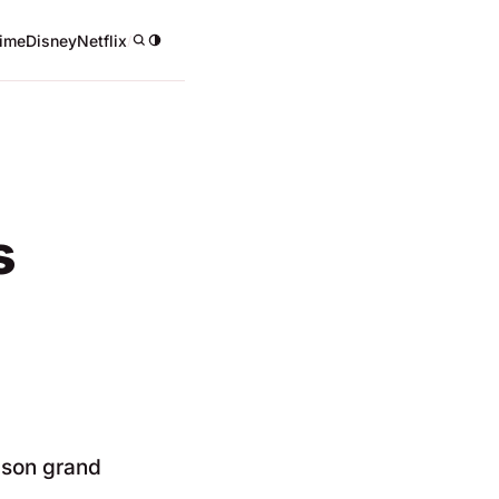
ime
Disney
Netflix
/
s
 son grand