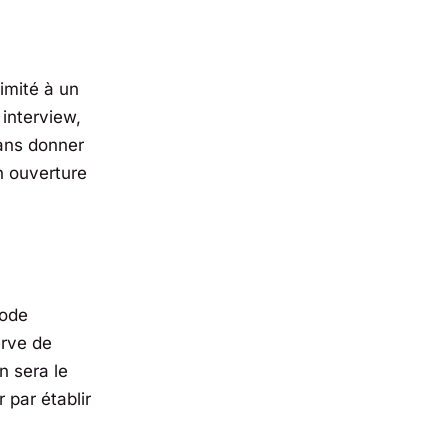
limité à un
 interview,
sans donner
n ouverture
sode
erve de
n sera le
 par établir