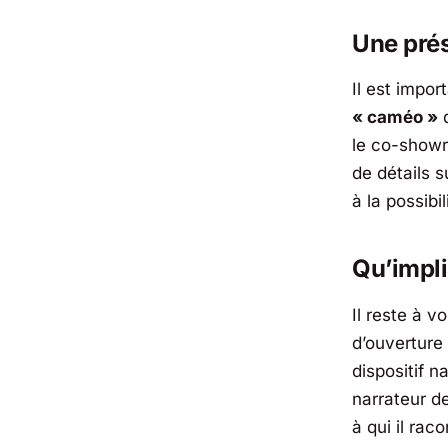
Une prés
Il est impor
« caméo »
d
le co-showr
de détails 
à la possibi
Qu’impli
Il reste à 
d’ouverture
dispositif n
narrateur d
à qui il ra