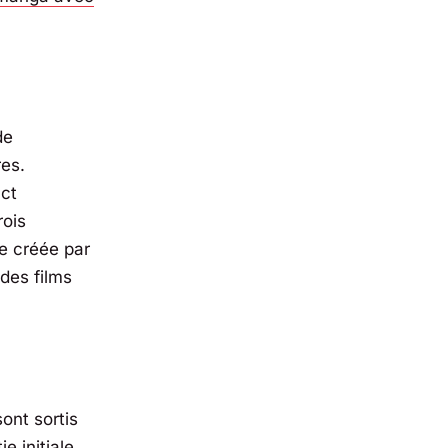
de
es.
ct
rois
e créée par
 des films
ont sortis
e initiale