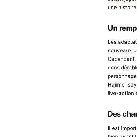
une histoire
Un remp
Les adaptat
nouveaux p
Cependant, 
considérable
personnages
Hajime Isaya
live-action
Des cha
Il est impor
bien avant l