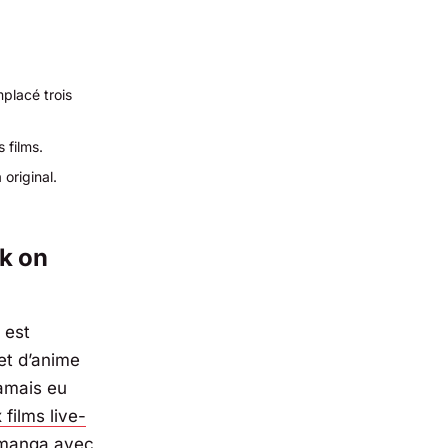
placé trois
 films.
original.
k on
 est
et d’anime
amais eu
 films live-
 manga avec