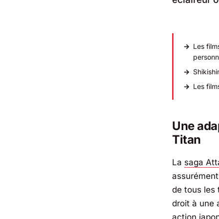
Les film
personn
Shikishi
Les fil
Une adap
Titan
La
saga Att
assurément 
de tous les
droit à une
action japo