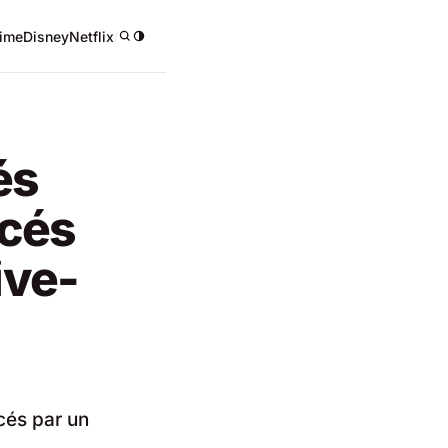
ime
Disney
Netflix
/
és
acés
ive-
cés par un