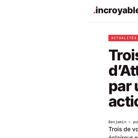
ACTUALITÉS
Tro
d’At
par 
acti
Benjamin
— pu
Trois de v
éclaireur o