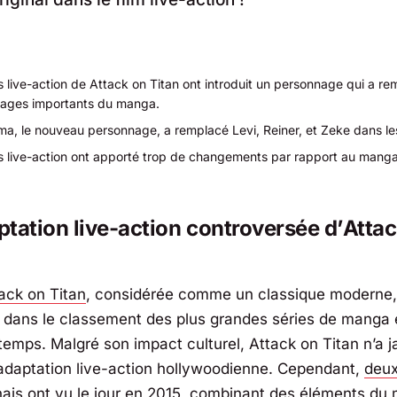
s live-action de
Attack on Titan
ont introduit un personnage qui a rem
ages importants du manga.
ma, le nouveau personnage, a remplacé Levi, Reiner, et Zeke dans les
ms live-action ont apporté trop de changements par rapport au manga 
tation live-action controversée d’
Attac
ack on Titan
, considérée comme un classique moderne,
dans le classement des plus grandes séries de manga 
 temps. Malgré son impact culturel,
Attack on Titan
n’a j
 adaptation live-action hollywoodienne. Cependant,
deux
nais
ont vu le jour en 2015, combinant des
éléments du