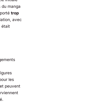
es du manga
pporté
trop
lation, avec
 était
ngements
figures
pour les
 et peuvent
arviennent
é.