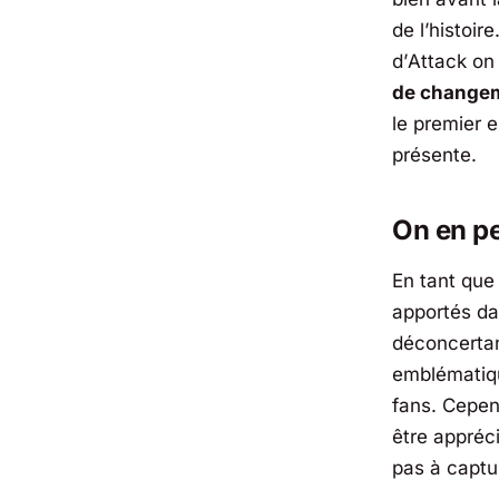
de l’histoi
d’
Attack on
de change
le premier 
présente.
On en pe
En tant que
apportés dan
déconcertan
emblématique
fans. Cepen
être appréc
pas à captu