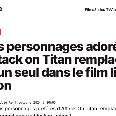
Films
Séries TV
An
is personnages ador
tack on Titan rempl
un seul dans le film l
on
blié le
9 octobre 2024 à 20h00
os personnages préférés d'Attack On Titan rempla
riginal dans le film live-action !