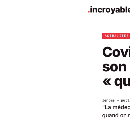
ACTUALITÉS
Covi
son 
« qu
Jerome
— publ
"La médeci
quand on ne