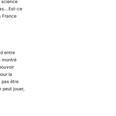
 science
pas… Est-ce
la France
nd entre
s montré
pouvoir
our la
 pas être
 peut jouer,