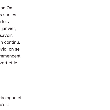
sion
On
s sur les
rfois
 janvier,
savoir.
n continu.
ovid, on se
commencent
vert et le
irologue et
c’est