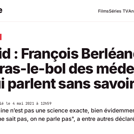
Films
Séries TV
An
d : François Berléan
ras-le-bol des méd
i parlent sans savoir
ié le
4 mai 2021 à 12h59
ne n’est pas une science exacte, bien évidemmen
 sait pas, on ne parle pas", a entre autres déclaré