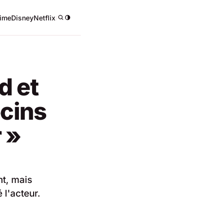
ime
Disney
Netflix
/
d et
ecins
 »
t, mais
 l'acteur.