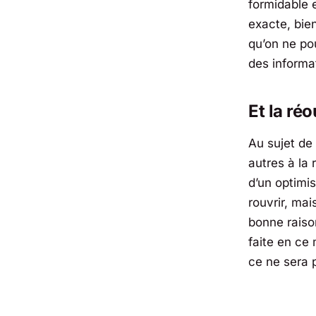
formidable 
exacte, bie
qu’on ne pou
des informat
Et la ré
Au sujet de
autres à la
d’un optimi
rouvrir, mai
bonne raiso
faite en ce
ce ne sera 