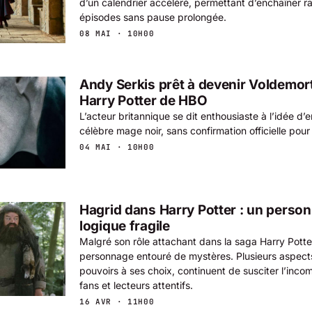
d’un calendrier accéléré, permettant d’enchaîner r
épisodes sans pause prolongée.
08 MAI · 10H00
Andy Serkis prêt à devenir Voldemort
Harry Potter de HBO
L’acteur britannique se dit enthousiaste à l’idée d’
célèbre mage noir, sans confirmation officielle pour 
04 MAI · 10H00
Hagrid dans Harry Potter : un person
logique fragile
Malgré son rôle attachant dans la saga Harry Pott
personnage entouré de mystères. Plusieurs aspects
pouvoirs à ses choix, continuent de susciter l’inc
fans et lecteurs attentifs.
16 AVR · 11H00