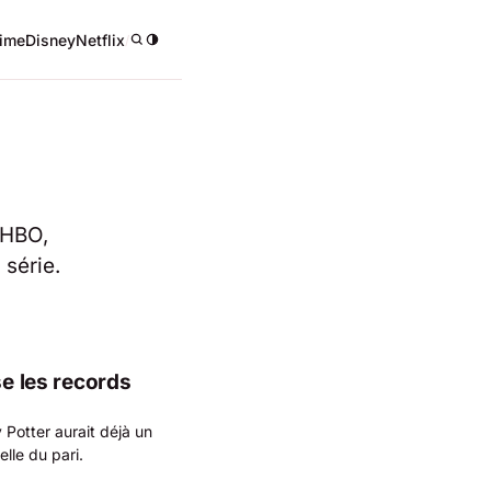
ime
Disney
Netflix
/
s HBO,
 série.
se les records
Potter aurait déjà un
lle du pari.