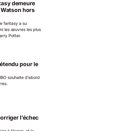
ntasy demeure
a Watson hors
de fantasy a su
mi les œuvres les plus
rry Potter.
 étendu pour le
 HBO souhaite d’abord
res.
orriger l’échec
er à l’écran, et la