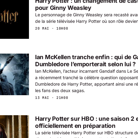
Harry Potter : un changement de cas
pour Ginny Weasley
Le personnage de Ginny Weasley sera recasté avan
de la série télévisée Harry Potter où son rôle devien
20 MAI · 10H00
Ian McKellen tranche enfin : qui de 
Dumbledore l’emporterait selon lui ?
Ian McKellen, l’acteur incarnant Gandalf dans Le 
a récemment tranché la célèbre question opposan
Dumbledore de Harry Potter, apportant ainsi une 
les fans des deux sagas.
13 MAI · 21H00
Harry Potter sur HBO : une saison 2 
officiellement en préparation
La série télévisée Harry Potter sur HBO structure d