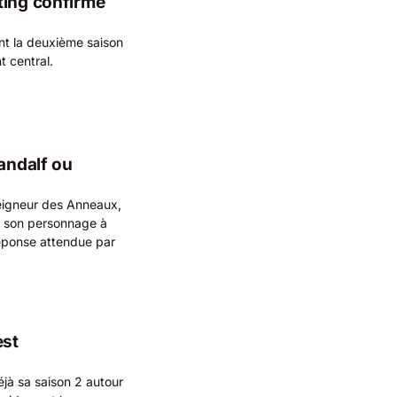
ting confirmé
t la deuxième saison
t central.
Gandalf ou
Seigneur des Anneaux,
t son personnage à
réponse attendue par
est
éjà sa saison 2 autour