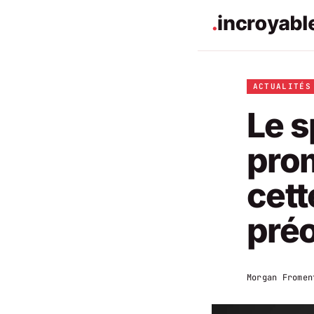
ACTUALITÉS
Le s
pro
cett
pré
Morgan Fromen