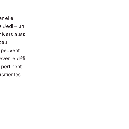
r elle
s Jedi – un
nivers aussi
 peu
s peuvent
ver le défi
 pertinent
sifier les