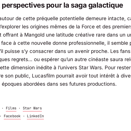
t perspectives pour la saga galactique
utour de cette préquelle potentielle demeure intacte, ca
d’explorer les origines mêmes de la Force et des premier
it offrant à Mangold une latitude créative rare dans un u
s face à cette nouvelle donne professionnelle, il semble
’il puisse s’y consacrer dans un avenir proche. Les fan
ques regrets… ou espérer qu’un autre cinéaste saura rele
ette dimension inédite à l’univers Star Wars. Pour rester
e son public, Lucasfilm pourrait avoir tout intérêt à diver
es époques abordées dans ses futures productions.
·
Films
·
Star Wars
·
Facebook
·
LinkedIn