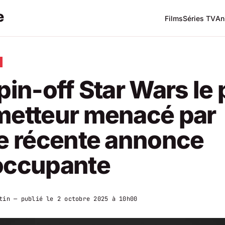
Films
Séries TV
An
pin-off Star Wars le 
metteur menacé par
e récente annonce
occupante
tin
— publié le
2 octobre 2025 à 10h00