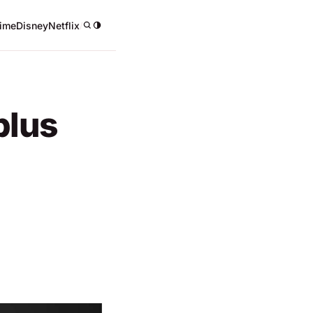
ime
Disney
Netflix
/
plus