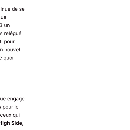
tinue
de se
que
23 un
is relégué
ti pour
n nouvel
e quoi
ique engage
 pour le
 ceux qui
High Side
,