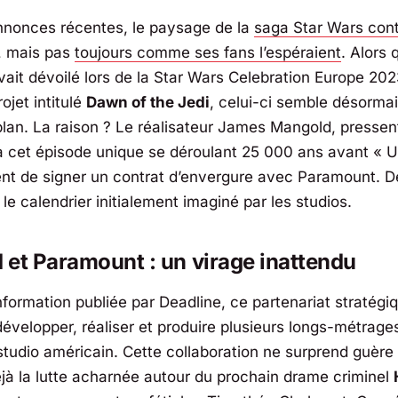
annonces récentes, le paysage de la
saga Star Wars con
, mais pas
toujours comme ses fans l’espéraient
. Alors 
ait dévoilé lors de la Star Wars Celebration Europe 20
ojet intitulé
Dawn of the Jedi
, celui-ci semble désorma
lan. La raison ? Le réalisateur James Mangold, pressen
à cet épisode unique se déroulant 25 000 ans avant «
U
ent de signer un contrat d’envergure avec
Paramount
. D
le calendrier initialement imaginé par les studios.
et Paramount : un virage inattendu
nformation publiée par
Deadline
, ce partenariat stratég
évelopper, réaliser et produire plusieurs longs-métrages
tudio américain. Cette collaboration ne surprend guère
éjà la lutte acharnée autour du prochain drame criminel