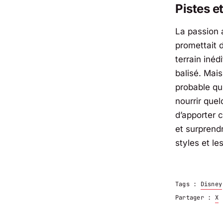
Pistes e
La passion a
promettait 
terrain inéd
balisé. Mai
probable qu
nourrir quel
d’apporter c
et surprendr
styles et l
Tags :
Disney
Partager :
X