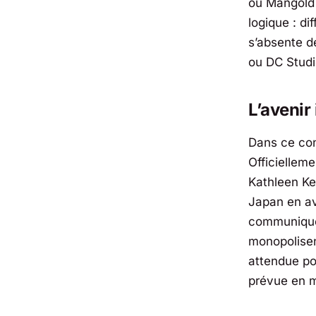
où Mangold 
logique : d
s’absente d
ou DC Studi
L’avenir
Dans ce con
Officielleme
Kathleen Ke
Japan en av
communiqué 
monopolisent
attendue po
prévue en m