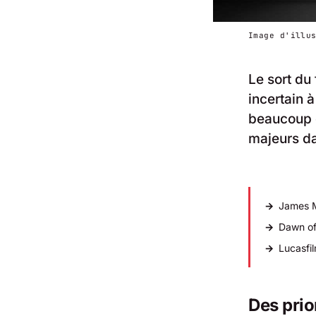
Image d'illu
Le sort du
incertain à
beaucoup d
majeurs da
James M
Dawn of 
Lucasfil
Des pri