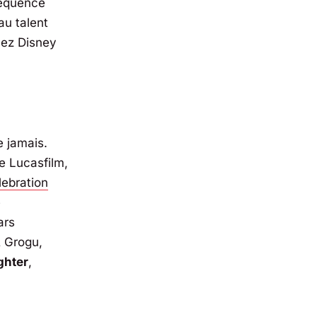
séquence
au talent
hez Disney
e jamais.
de
Lucasfilm
,
lebration
é
ars
& Grogu,
ghter
,