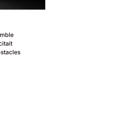
emble
itait
bstacles