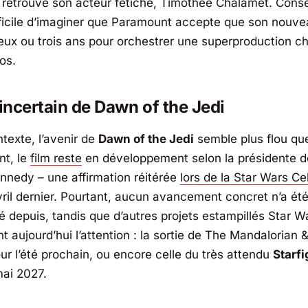
retrouve son acteur fétiche, Timothée Chalamet. Con
ifficile d’imaginer que Paramount accepte que son nouve
eux ou trois ans pour orchestrer une superproduction c
os.
 incertain de Dawn of the Jedi
texte, l’avenir de
Dawn of the Jedi
semble plus flou qu
nt, le
film reste
en développement selon la présidente 
nnedy – une affirmation réitérée
lors de la Star Wars Ce
ril dernier. Pourtant, aucun avancement concret n’a ét
depuis, tandis que d’autres projets estampillés Star W
 aujourd’hui l’attention : la sortie de The Mandalorian 
ur l’été prochain, ou encore celle du très attendu
Starfi
ai 2027.