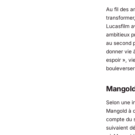
Au fil des 
transformer
Lucasfilm
av
ambitieux pr
au second p
donner vie 
espoir
», vi
bouleverser 
Mangold 
Selon une i
Mangold à d
compte du s
suivaient d