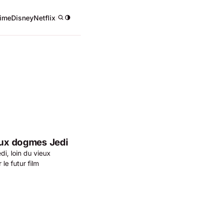
ime
Disney
Netflix
/
ieux dogmes Jedi
di, loin du vieux
le futur film