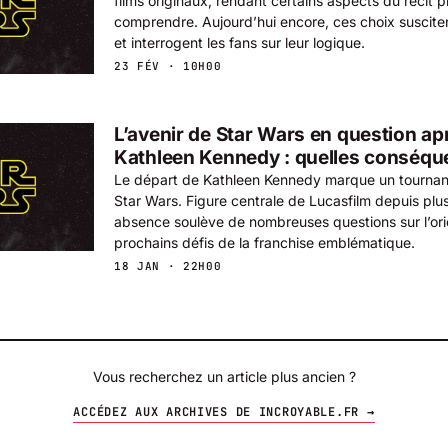
films originaux, rendant certains aspects du récit plu
comprendre. Aujourd’hui encore, ces choix suscite
et interrogent les fans sur leur logique.
23 FÉV · 10H00
L’avenir de Star Wars en question ap
Kathleen Kennedy : quelles conséqu
Le départ de Kathleen Kennedy marque un tournant
Star Wars. Figure centrale de Lucasfilm depuis plu
absence soulève de nombreuses questions sur l’orie
prochains défis de la franchise emblématique.
18 JAN · 22H00
Vous recherchez un article plus ancien ?
ACCÉDEZ AUX ARCHIVES DE INCROYABLE.FR →