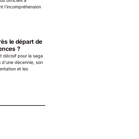
s difficiles à
nt l’incompréhension
rès le départ de
ences ?
 décisif pour la saga
s d'une décennie, son
ntation et les