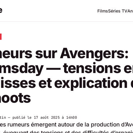
Films
Séries TV
An
eurs sur Avengers:
msday — tensions e
isses et explication
hoots
tin
— publié le
17 août 2025 à 14h00
es rumeurs émergent autour de la production d’Av
évoquant des tensions et des difficultés d’organi