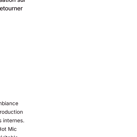
retourner
mbiance
roduction
s internes.
Hot Mic