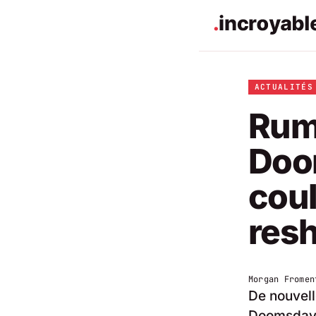
ACTUALITÉS
Rum
Doo
coul
res
Morgan Fromen
De nouvell
Doomsday, 