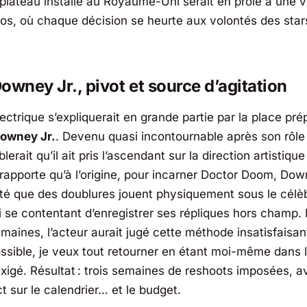
e plateau installé au Royaume-Uni serait en proie à une v
egos, où chaque décision se heurte aux volontés des star
owney Jr., pivot et source d’agitation
ectrique s’expliquerait en grande partie par la place pr
Downey Jr.
. Devenu quasi incontournable après son rôl
blerait qu’il ait pris l’ascendant sur la direction artistique
rapporte qu’à l’origine, pour incarner Doctor Doom, Dow
té que des doublures jouent physiquement sous le célè
i se contentant d’enregistrer ses répliques hors champ.
maines, l’acteur aurait jugé cette méthode insatisfaisan
ossible, je veux tout retourner en étant moi-même dans
 exigé. Résultat : trois semaines de reshoots imposées, 
t sur le calendrier… et le budget.