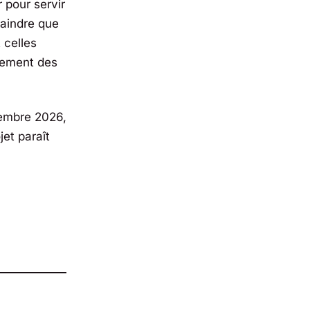
 pour servir
craindre que
 celles
ulement des
embre 2026,
jet paraît