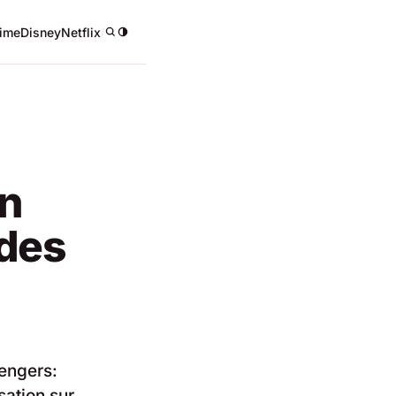
ime
Disney
Netflix
/
n
 des
engers:
sation sur