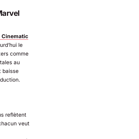
Marvel
 Cinematic
urd’hui le
sters comme
utales au
t baisse
duction.
s reflètent
 chacun veut