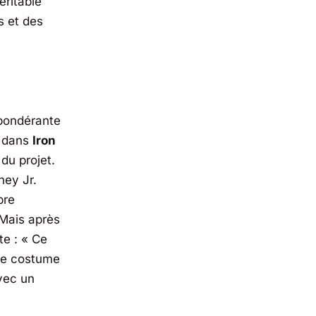
éritable
s et des
épondérante
e dans
Iron
 du projet.
ney Jr.
bre
 Mais après
te : «
Ce
 le costume
avec un