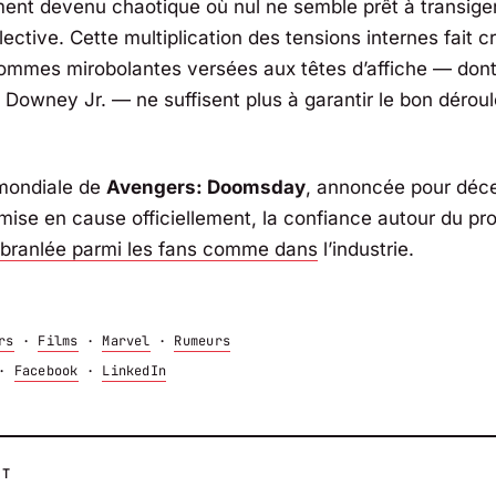
ent devenu chaotique où nul ne semble prêt à transiger
llective. Cette multiplication des tensions internes fait 
mmes mirobolantes versées aux têtes d’affiche — dont
 Downey Jr. — ne suffisent plus à garantir le bon déro
 mondiale de
Avengers: Doomsday
, annoncée pour déc
mise en cause officiellement, la confiance autour du pro
branlée parmi les fans comme dans
l’industrie.
rs
·
Films
·
Marvel
·
Rumeurs
·
Facebook
·
LinkedIn
NT