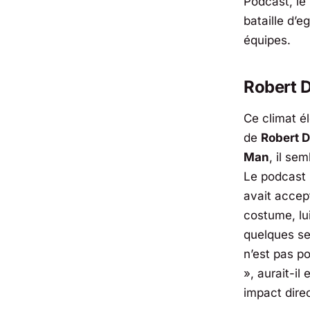
Podcast
, l
bataille d’
équipes.
Robert D
Ce climat él
de
Robert 
Man
, il sem
Le podcast 
avait accep
costume, lu
quelques se
n’est pas p
», aurait-il
impact direc