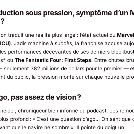
duction sous pression, symptôme d’un 
 ?
ion traduit une réalité plus large :
l’état actuel du
Marvel
MCU)
. Jadis machine à succès, la franchise accuse aujo
les performances décevantes de ses derniers blockbu
ts* ou
The Fantastic Four: First Steps
. Entre chutes br
— seulement 382 millions de dollars pour le premier — e
t du public, la pression monte sur chaque nouvelle pro
go, pas assez de vision ?
Sneider, chroniqueur bien informé du podcast, ces remou
plus profond : «
C’est une question d’ego… On sent que
 avant que le navire ne sombre
». Il pointe du doigt un