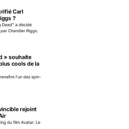
ifié Carl
iggs ?
g Dead" a décidé
é par Chandler Riggs.
d » souhaite
plus cools de la
enaître l'un des spin-
incible rejoint
Air
ting du film Avatar: Le