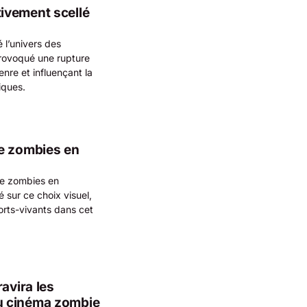
ivement scellé
l’univers des
provoqué une rupture
nre et influençant la
iques.
de zombies en
de zombies en
é sur ce choix visuel,
orts-vivants dans cet
avira les
u cinéma zombie