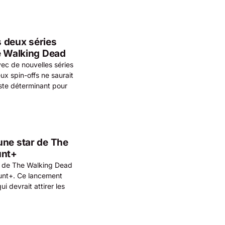
 deux séries
he Walking Dead
ec de nouvelles séries
ux spin-offs ne saurait
este déterminant pour
une star de The
unt+
te de The Walking Dead
ount+. Ce lancement
i devrait attirer les