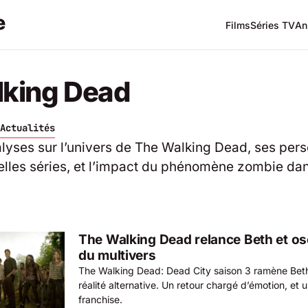
Films
Séries TV
An
lking Dead
Actualités
alyses sur l’univers de The Walking Dead, ses per
lles séries, et l’impact du phénomène zombie dans
The Walking Dead relance Beth et ose
du multivers
The Walking Dead: Dead City saison 3 ramène Bet
réalité alternative. Un retour chargé d’émotion, et u
franchise.