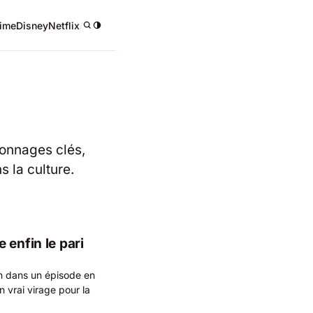
ime
Disney
Netflix
/
sonnages clés,
 la culture.
 enfin le pari
h dans un épisode en
n vrai virage pour la