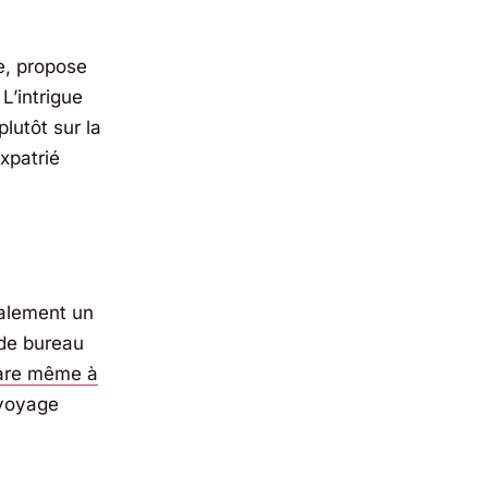
e
, propose
’intrigue
lutôt sur la
xpatrié
alement un
 de bureau
re même à
 voyage