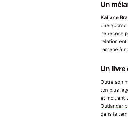
Un méla
Kaliane Br
une approch
ne repose p
relation ent
ramené à no
Un livre 
Outre son 
ton plus lé
et incluant
Outlander
p
dans le tem