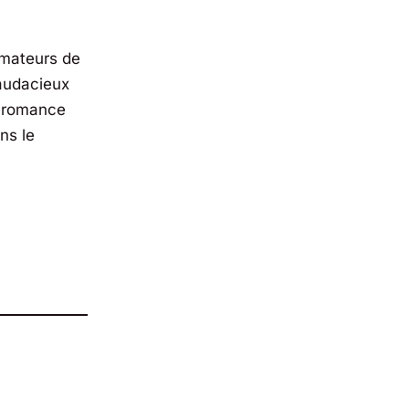
amateurs de
 audacieux
a romance
ns le