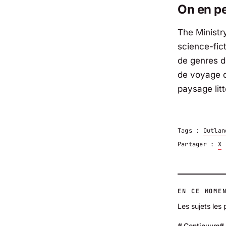
On en pe
The Ministr
science-fic
de genres d
de voyage da
paysage litt
Tags :
Outlan
Partager :
X
EN CE MOME
Les sujets les 
Continuum