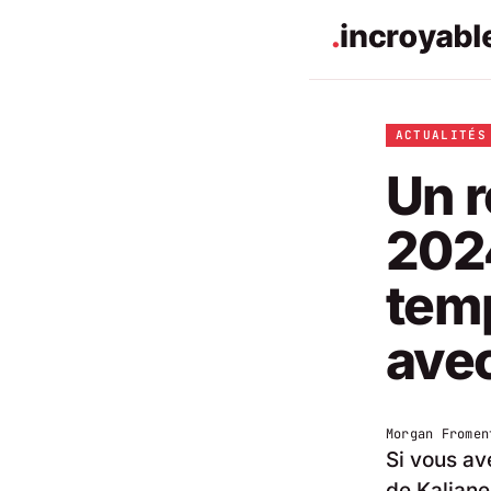
ACTUALITÉS
Un r
202
temp
ave
Morgan Fromen
Si vous av
de Kaliane