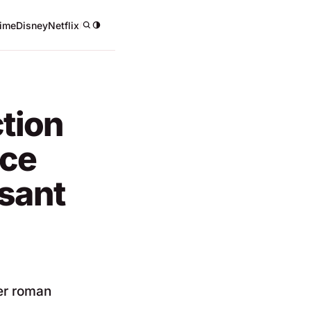
ime
Disney
Netflix
/
tion
nce
isant
er roman