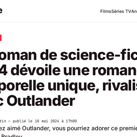
Films
Séries TV
An
oman de science-fic
4 dévoile une roma
orelle unique, rival
c Outlander
tin
— publié le
10 mai 2024 à 17h00
ez aimé Outlander, vous pourriez adorer ce premi
 Bradley.