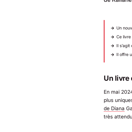
Un nouve
Ce livr
Il s’agi
Il offre
Un livre
En mai 202
plus uniqu
de Diana
Ga
très attendu