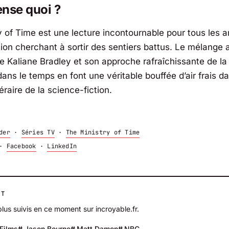
nse quoi ?
y of Time
est une lecture incontournable pour tous les 
tion cherchant à sortir des sentiers battus. Le mélange
e Kaliane Bradley et son approche rafraîchissante de l
ns le temps en font une véritable bouffée d’air frais da
éraire de la science-fiction.
der
·
Séries TV
·
The Ministry of Time
·
Facebook
·
LinkedIn
NT
plus suivis en ce moment sur incroyable.fr.
Films
Jason Bourne
Matt Damon
NBC