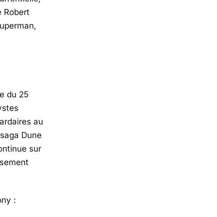
e
Robert
 Superman,
re du 25
ystes
iardaires au
a saga Dune
ontinue sur
eusement
ony :