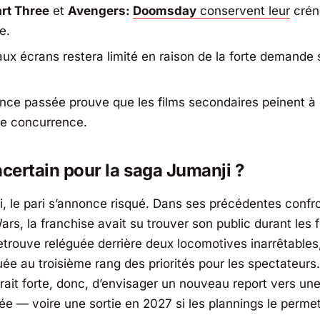
rt Three
et
Avengers:
Doomsday
conservent leur
crén
e.
aux écrans restera limité en raison de la forte demande 
ence passée prouve que les films secondaires peinent à e
lle concurrence.
ncertain pour la saga Jumanji ?
ci, le pari s’annonce risqué. Dans ses précédentes confr
rs, la franchise avait su trouver son public durant les 
 retrouve reléguée derrière deux locomotives inarrêtables
uée au troisième rang des priorités pour les spectateurs
erait forte, donc, d’envisager un nouveau report vers un
ée — voire une sortie en 2027 si les plannings le perme