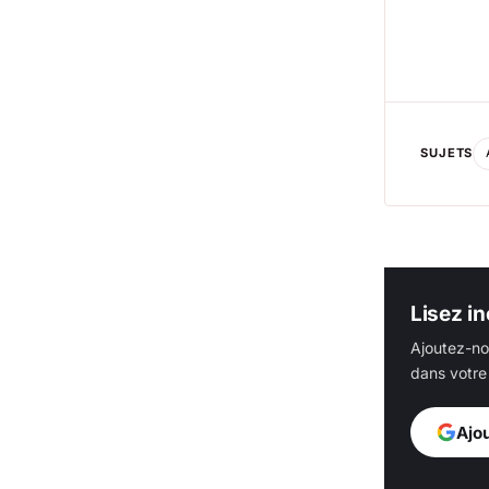
SUJETS
Lisez in
Ajoutez-no
dans votre 
Ajo