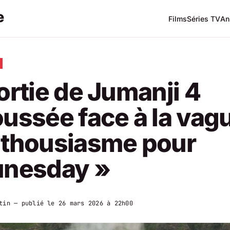
Films
Séries TV
An
ortie de Jumanji 4
ussée face à la vag
nthousiasme pour
unesday »
tin
— publié le
26 mars 2026 à 22h00