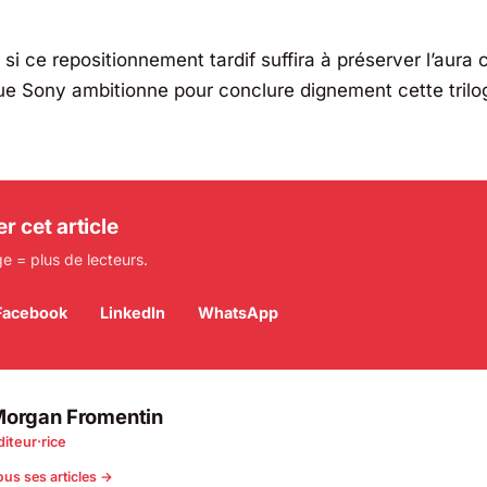
 si ce repositionnement tardif suffira à préserver l’aur
que Sony ambitionne pour conclure dignement cette tril
r cet article
e = plus de lecteurs.
Facebook
LinkedIn
WhatsApp
organ Fromentin
diteur·rice
ous ses articles →