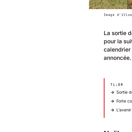
Image d'illu
La sortie 
pour la su
calendrier 
annoncée.
TL;DR
Sortie 
Forte c
L’avenir