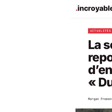
ACTUALITÉS
La s
repo
d’e
« D
Morgan Fromen