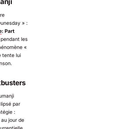
anji
re
Dunesday » :
e
: Part
 pendant les
 phénomène «
tente lui
nson
.
kbusters
Jumanji
clipsé par
tégie :
 au jour de
rrentielle,