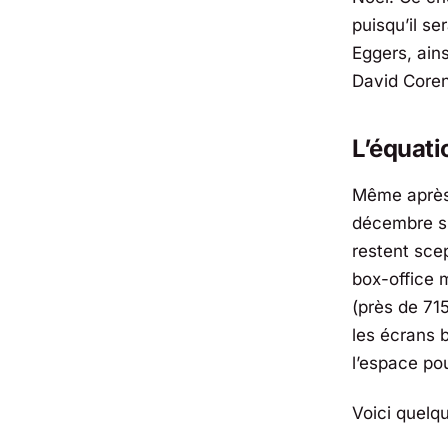
puisqu’il s
Eggers
, ain
David Core
L’équati
Même après c
décembre suf
restent sce
box-office 
(près de 715
les écrans 
l’espace po
Voici quelq