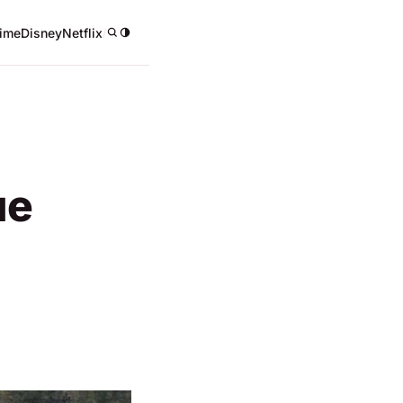
ime
Disney
Netflix
/
ue