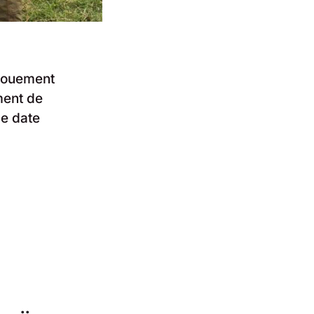
ngouement
ment de
le date