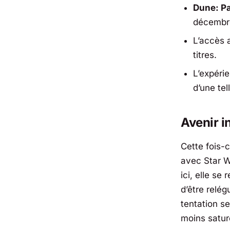
Dune: Pa
décembr
L’accès 
titres.
L’expéri
d’une te
Avenir i
Cette fois-
avec Star Wa
ici, elle se
d’être relég
tentation s
moins satur