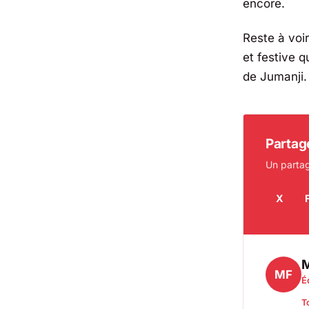
encore.
Reste à voir
et festive 
de Jumanji.
Partage
Un partag
X
M
MF
É
T