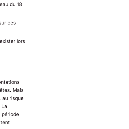
eau du 18
sur ces
xister lors
ontations
fêtes. Mais
, au risque
. La
e période
ttent