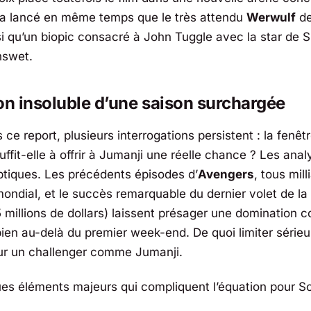
era lancé en même temps que le très attendu
Werwulf
d
si qu’un biopic consacré à John Tuggle avec la star de
nswet
.
on insoluble d’une saison surchargée
e report, plusieurs interrogations persistent : la fenêt
fit-elle à offrir à Jumanji une réelle chance ? Les anal
ptiques. Les précédents épisodes d’
Avengers
, tous mill
mondial, et le succès remarquable du dernier volet de l
 millions de dollars) laissent présager une domination c
bien au-delà du premier week-end. De quoi limiter séri
ur un challenger comme Jumanji.
ues éléments majeurs qui compliquent l’équation pour S