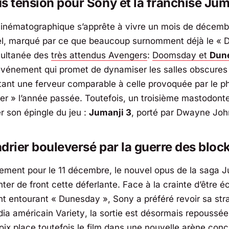
s tension pour Sony et la franchise Jum
 cinématographique s’apprête à vivre un mois de décemb
l, marqué par ce que beaucoup surnomment déjà le « 
imultanée des
très attendus Avengers
:
Doomsday et
Dun
événement qui promet de dynamiser les salles obscures
itant une ferveur comparable à celle provoquée par le
r » l’année passée. Toutefois, un troisième mastodonte 
er son épingle du jeu :
Jumanji 3
, porté par
Dwayne Joh
drier bouleversé par la guerre des bloc
alement pour le 11 décembre, le nouvel opus de la saga 
nter de front cette déferlante. Face à la crainte d’être é
nt entourant « Dunesday »,
Sony
a préféré revoir sa stra
dia américain
Variety
, la sortie est désormais repoussée
ix place toutefois le film dans une nouvelle arène concu