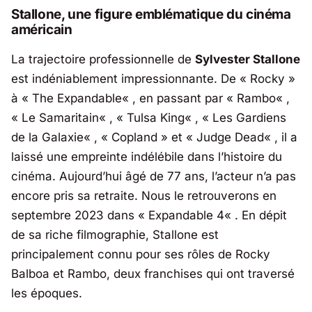
Stallone, une figure emblématique du cinéma
américain
La trajectoire professionnelle de
Sylvester Stallone
est indéniablement impressionnante. De «
Rocky
»
à «
The Expandable
« , en passant par «
Rambo
« ,
«
Le Samaritain
« , «
Tulsa King
« , «
Les Gardiens
de la Galaxie
« , «
Copland
» et «
Judge Dead
« , il a
laissé une empreinte indélébile dans l’histoire du
cinéma. Aujourd’hui âgé de 77 ans, l’acteur n’a pas
encore pris sa retraite. Nous le retrouverons en
septembre 2023 dans «
Expandable 4
« . En dépit
de sa riche filmographie, Stallone est
principalement connu pour ses rôles de Rocky
Balboa et Rambo, deux franchises qui ont traversé
les époques.