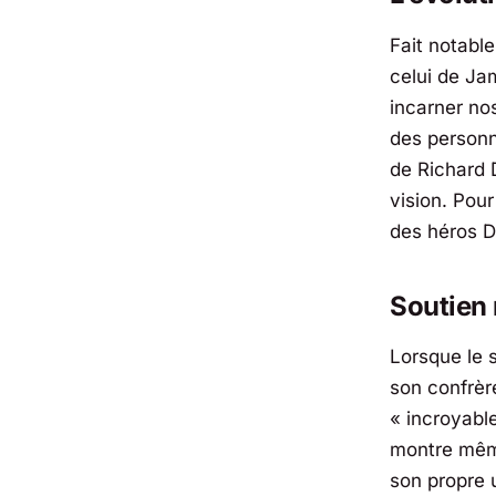
Fait notabl
celui de
Ja
incarner no
des personn
de Richard 
vision. Pour
des héros D
Soutien 
Lorsque le 
son confrèr
« incroyabl
montre même
son propre 