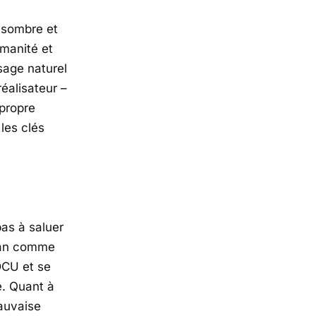
 sombre et
umanité et
sage naturel
éalisateur –
propre
 les clés
as à saluer
rman comme
DCU et se
e. Quant à
auvaise