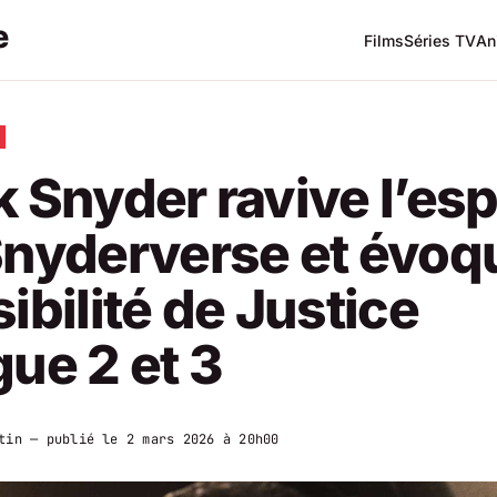
Films
Séries TV
An
 Snyder ravive l’esp
nyderverse et évoqu
ibilité de Justice
ue 2 et 3
tin
— publié le
2 mars 2026 à 20h00