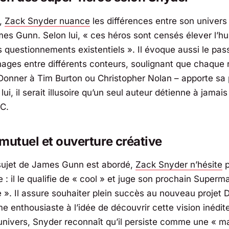
e,
Zack Snyder
nuance
les différences entre son univers
mes Gunn
. Selon lui, «
ces héros sont censés élever l’h
s questionnements existentiels
». Il évoque aussi le pas
ages entre différents conteurs, soulignant que chaque r
Donner à Tim Burton ou Christopher Nolan – apporte sa 
 lui, il serait illusoire qu’un seul auteur détienne à jamais
C.
mutuel et ouverture créative
sujet de
James Gunn
est abordé,
Zack Snyder
n’hésite
p
e : il le qualifie de « cool » et juge son prochain Supe
e ». Il assure souhaiter plein succès au nouveau projet 
 enthousiaste à l’idée de découvrir cette vision inédit
univers, Snyder reconnaît qu’il persiste comme une « m