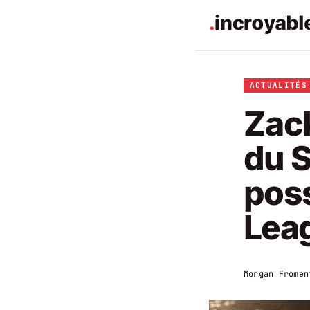
ACTUALITÉS
Zack
du S
poss
Leag
Morgan Fromen