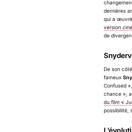
changement 
dernières a
qui a œuvré
version ci
de divergenc
Snyderve
De son côt
fameux
Sny
Confused
»,
chance
», a
du film « J
possibilité,
L’évolut