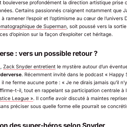
bouleverse profondément la direction artistique prise 
nnées. Certains passionnés craignent notamment que
J
 à ramener l’espoir et l’optimisme au cœur de l’univers
nématographique de Superman
, soit poussé vers la sorti
es d’opinion sur la façon d’exploiter cet héritage.
rse : vers un possible retour ?
é,
Zack Snyder
entretient
le mystère autour d’un éventue
derverse
. Récemment invité dans le podcast «
Happy 
 il ne ferme aucune porte : «
Je ne dirais jamais qu’il n
ffirme-t-il, tout en rappelant sa participation centrale à 
ustice League »
. Il confie avoir discuté à maintes repris
 sans préciser sous quelle forme elle pourrait se concréti
ion des super-héros selon Snyder