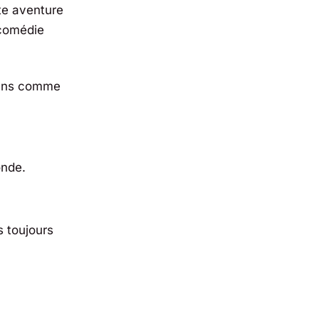
te aventure
 comédie
 fans comme
onde.
s toujours