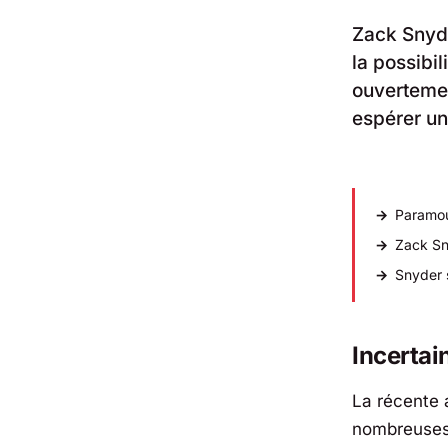
Zack Snyde
la possibil
ouvertement
espérer un
Paramoun
Zack Sn
Snyder 
Incertai
La récente 
nombreuses 