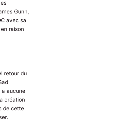
ces
ames Gunn
,
 DC avec sa
e en raison
l retour du
Sad
’y a aucune
la
création
es de cette
ser.