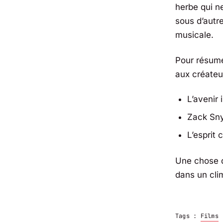
herbe qui n
sous d’autr
musicale.
Pour résume
aux créateu
L’avenir 
Zack Sny
L’esprit 
Une chose d
dans un cl
Tags :
Films