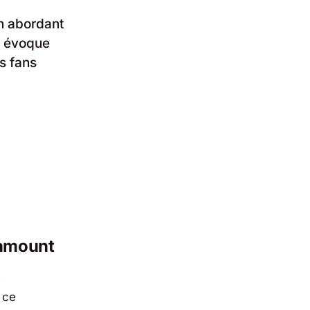
n abordant
ur évoque
es fans
ramount
e
 ce