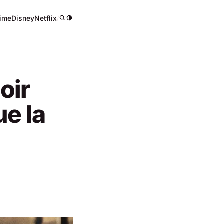
ime
Disney
Netflix
/
oir
e la