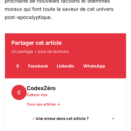
prochaine de nouvelles factions et dilemmes
moraux qui font toute la saveur de cet univers
post-apocalyptique.
Partager cet article
Un partage = plus de lecteurs.
X
Facebook
LinkedIn
WhatsApp
CodexZéro
C
Éditeur·rice
Tous ses articles →
Une erreur dans cet article ?