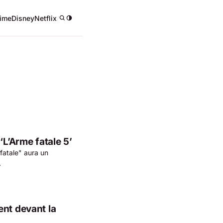
ime
Disney
Netflix
/
‘L’Arme fatale 5’
fatale" aura un
.
ent devant la