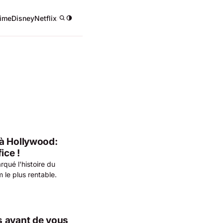
ime
Disney
Netflix
/
 à Hollywood:
ice !
qué l'histoire du
m le plus rentable.
s avant de vous