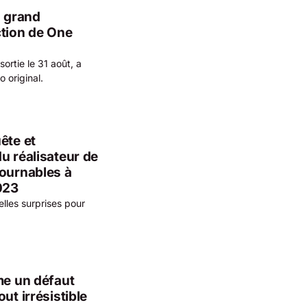
s grand
ction de One
ortie le 31 août, a
 original.
ête et
u réalisateur de
tournables à
023
lles surprises pour
me un défaut
ut irrésistible