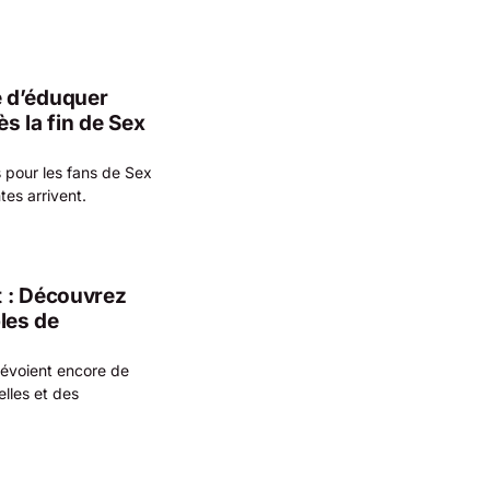
e d’éduquer
s la fin de Sex
s pour les fans de Sex
tes arrivent.
t : Découvrez
les de
révoient encore de
lles et des