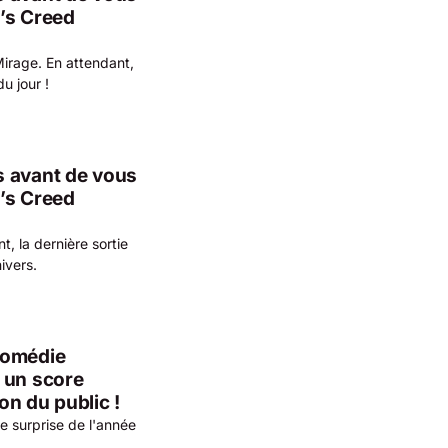
’s Creed
Mirage. En attendant,
u jour !
s avant de vous
’s Creed
, la dernière sortie
ivers.
comédie
 un score
n du public !
e surprise de l'année