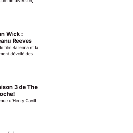
e comme diversion,
hn Wick :
Keanu Reeves
film Ballerina et la
ment dévoilé des
saison 3 de The
roche!
ence d'Henry Cavill