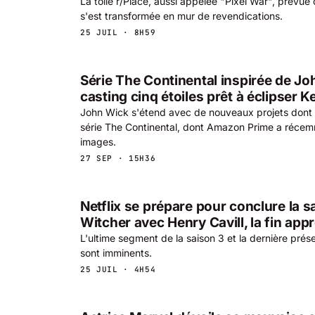
La toile r/Place, aussi appelée "Pixel War", prévu
s'est transformée en mur de revendications.
25 JUIL · 8H59
Série The Continental inspirée de Jo
casting cinq étoiles prêt à éclipser 
John Wick s'étend avec de nouveaux projets dont le 
série The Continental, dont Amazon Prime a récem
images.
27 SEP · 15H36
Netflix se prépare pour conclure la 
Witcher avec Henry Cavill, la fin app
L'ultime segment de la saison 3 et la dernière prés
sont imminents.
25 JUIL · 4H54