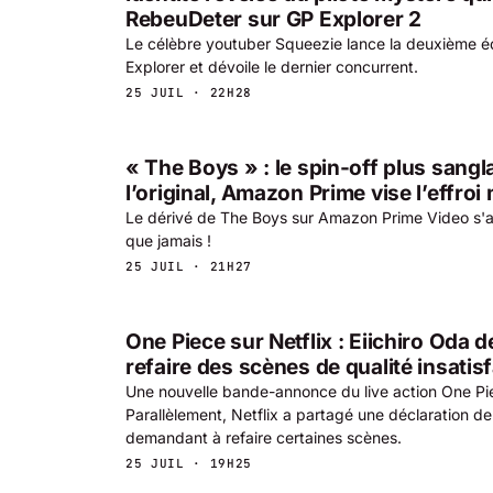
RebeuDeter sur GP Explorer 2
Le célèbre youtuber Squeezie lance la deuxième éd
Explorer et dévoile le dernier concurrent.
25 JUIL · 22H28
« The Boys » : le spin-off plus sangl
l’original, Amazon Prime vise l’effroi
Le dérivé de The Boys sur Amazon Prime Video s'
que jamais !
25 JUIL · 21H27
One Piece sur Netflix : Eiichiro Oda
refaire des scènes de qualité insatis
Une nouvelle bande-annonce du live action One Pie
Parallèlement, Netflix a partagé une déclaration de 
demandant à refaire certaines scènes.
25 JUIL · 19H25