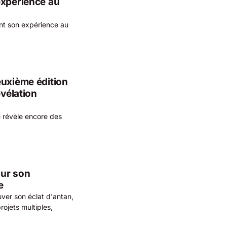
expérience au
nt son expérience au
euxième édition
évélation
e révèle encore des
sur son
e
ver son éclat d'antan,
ojets multiples,