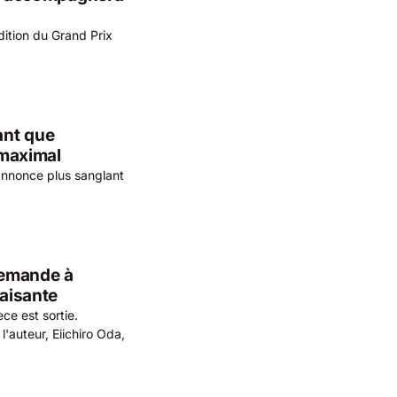
ition du Grand Prix
ant que
 maximal
annonce plus sanglant
 demande à
faisante
ce est sortie.
l'auteur, Eiichiro Oda,