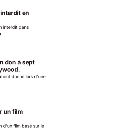
interdit en
m interdit dans
n.
n don à sept
llywood.
ment donné lors d'une
r un film
n d'un film basé sur le