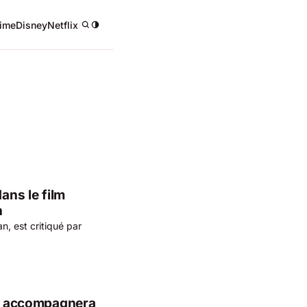
ime
Disney
Netflix
/
ans le film
n
, est critiqué par
qui accompagnera