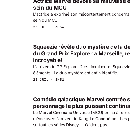
Actrice Marvel dévoile sa mauvaise 
sein du MCU
L'actrice a exprimé son mécontentement concerna
sein du MCU.
25 JUIL · 3H54
Squeezie révèle duo mystère de la d
du Grand Prix Explorer à Marseille, r
incroyable!
L'arrivée du GP Explorer 2 est imminente, Squeezi
éléments ! Le duo mystère est enfin identifié.
25 JUIL · 1H51
Comédie galactique Marvel centrée 
personnage le plus puissant continu
Le Marvel Cinematic Universe (MCU) peine à retrou
même avec l'arrivée de Kang Le Conquérant. Les pr
surtout les séries Disney+, n'aident pas.