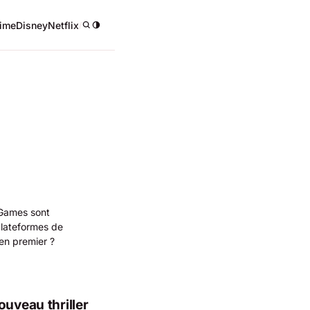
ime
Disney
Netflix
/
 Games sont
plateformes de
en premier ?
ouveau thriller