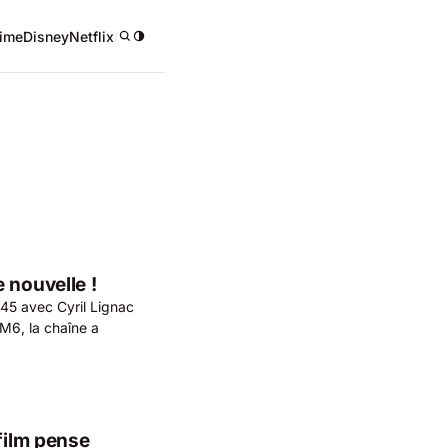
ime
Disney
Netflix
/
 nouvelle !
h45 avec Cyril Lignac
M6, la chaîne a
film pense