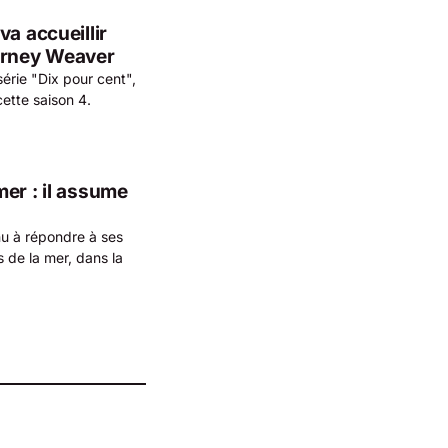
a accueillir
ourney Weaver
série "Dix pour cent",
ette saison 4.
er : il assume
u à répondre à ses
s de la mer, dans la