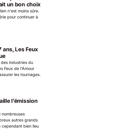
ait un bon choix
Rien n'est moins sûre.
érie pour continuer à
7 ans, Les Feux
due
des industries du
es Feux de l'Amour
'assurer les tournages.
ille l’émission
de nombreuses
breux autres grands
a cependant bien lieu