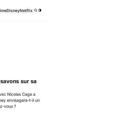
ime
Disney
Netflix
/
 savons sur sa
avec Nicolas Cage a
ey envisagera-t-il un
ez-vous ?