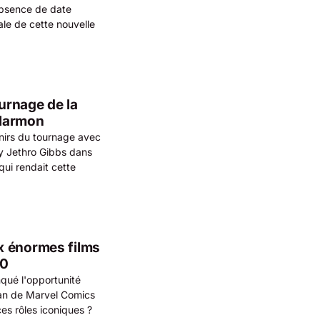
'absence de date
pale de cette nouvelle
ournage de la
 Harmon
nirs du tournage avec
y Jethro Gibbs dans
qui rendait cette
x énormes films
00
qué l'opportunité
Man de Marvel Comics
s rôles iconiques ?