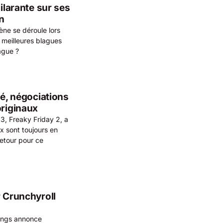
ilarante sur ses
on
ène se déroule lors
 meilleures blagues
ague ?
vé, négociations
originaux
3, Freaky Friday 2, a
ux sont toujours en
retour pour ce
r Crunchyroll
Rings annonce