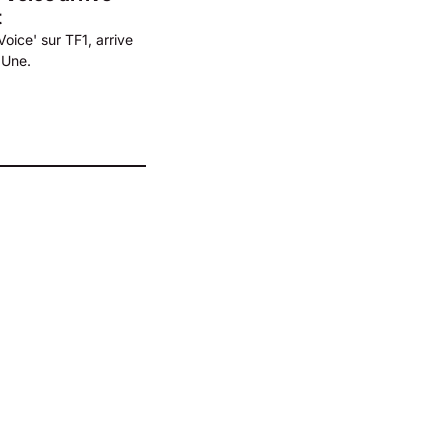
t
oice' sur TF1, arrive
 Une.