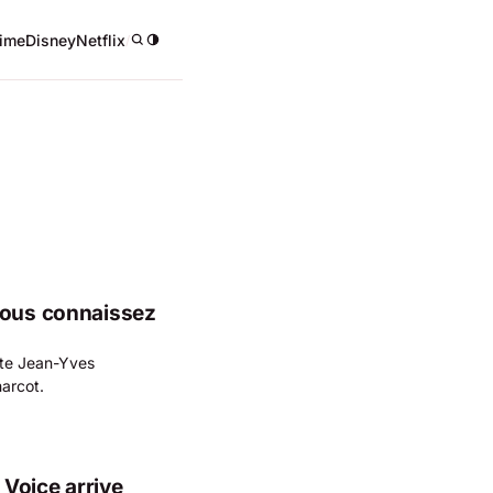
ime
Disney
Netflix
/
Vous connaissez
ste Jean-Yves
arcot.
Voice arrive