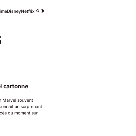
ime
Disney
Netflix
/
5
l cartonne
lm Marvel souvent
connaît un surprenant
uccès du moment sur