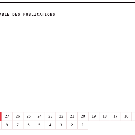
MBLE DES PUBLICATIONS
27
26
25
24
23
22
21
20
19
18
17
16
8
7
6
5
4
3
2
1