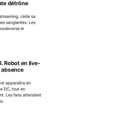
nte détrône
u streaming, cède sa
nes sanglantes. Les
bouleverse le
I. Robot en live-
n absence
ot apparaîtra en
ue DC, tout en
nt. Les fans attendent
ns.