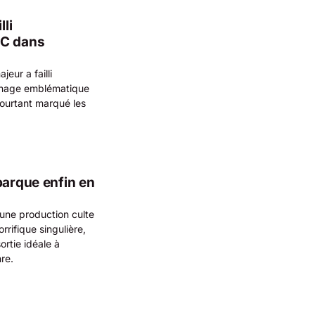
lli
DC dans
ur a failli
onnage emblématique
ourtant marqué les
barque enfin en
une production culte
rifique singulière,
rtie idéale à
re.