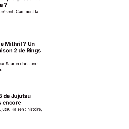
e ?
 présent. Comment la
e Mithril ? Un
aison 2 de Rings
 par Sauron dans une
r.
 3 de Jujutsu
s encore
utsu Kaisen : histoire,