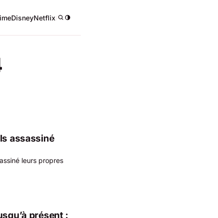
ime
Disney
Netflix
/
4
ls assassiné
assiné leurs propres
usqu’à présent :