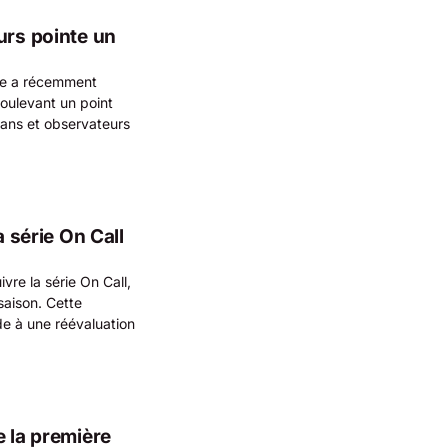
urs pointe un
ne a récemment
oulevant un point
fans et observateurs
a série On Call
re la série On Call,
saison. Cette
de à une réévaluation
e la première