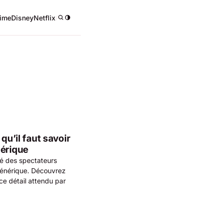
ime
Disney
Netflix
/
qu’il faut savoir
nérique
ité des spectateurs
générique. Découvrez
 ce détail attendu par