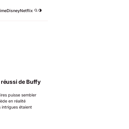
ime
Disney
Netflix
/
réussi de Buffy
pires puisse sembler
ède en réalité
intrigues étaient