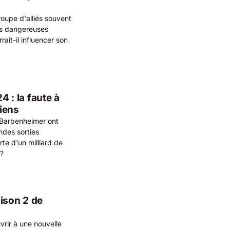
upe d'alliés souvent
ses dangereuses
ait-il influencer son
4 : la faute à
iens
 Barbenheimer ont
ndes sorties
te d'un milliard de
e?
ison 2 de
rir à une nouvelle