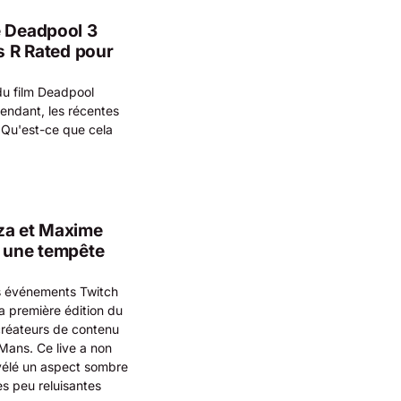
e Deadpool 3
ès R Rated pour
 du film Deadpool
pendant, les récentes
. Qu'est-ce que cela
nza et Maxime
é une tempête
s événements Twitch
la première édition du
créateurs de contenu
u Mans. Ce live a non
vélé un aspect sombre
s peu reluisantes