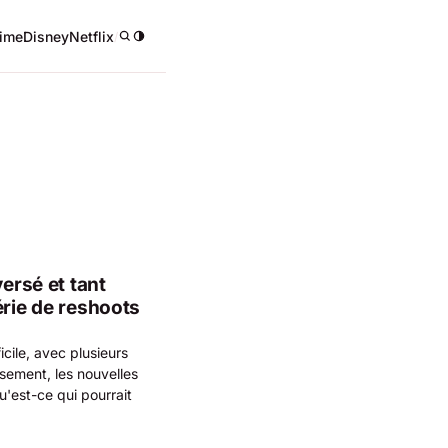
ime
Disney
Netflix
/
versé et tant
érie de reshoots
cile, avec plusieurs
sement, les nouvelles
u'est-ce qui pourrait