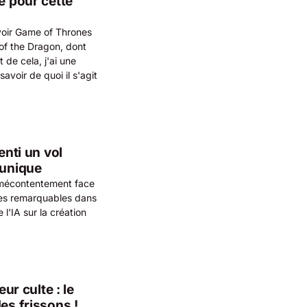
e pour cette
evoir Game of Thrones
 of the Dragon, dont
 de cela, j'ai une
avoir de quoi il s'agit
enti un vol
 unique
 mécontentement face
cées remarquables dans
l'IA sur la création
ur culte : le
es frissons !