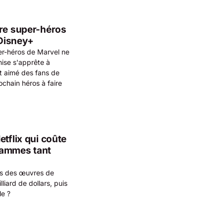
tre super-héros
Disney+
per-héros de Marvel ne
hise s'apprête à
t aimé des fans de
ochain héros à faire
tflix qui coûte
grammes tant
its des œuvres de
liard de dollars, puis
le ?