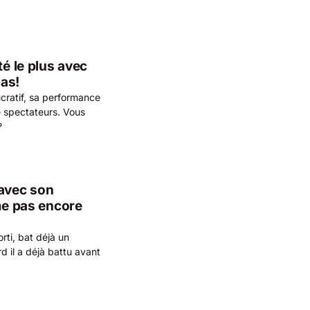
té le plus avec
as!
ucratif, sa performance
 spectateurs. Vous
?
 avec son
ême pas encore
rti, bat déjà un
 il a déjà battu avant