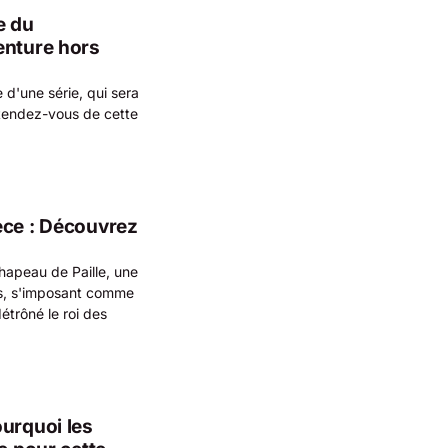
e du
enture hors
 d'une série, qui sera
attendez-vous de cette
ece : Découvrez
hapeau de Paille, une
ays, s'imposant comme
étrôné le roi des
ourquoi les