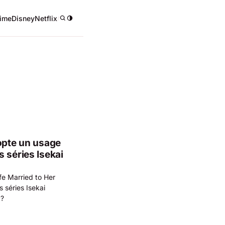
ime
Disney
Netflix
/
dopte un usage
 séries Isekai
fe Married to Her
 séries Isekai
 ?