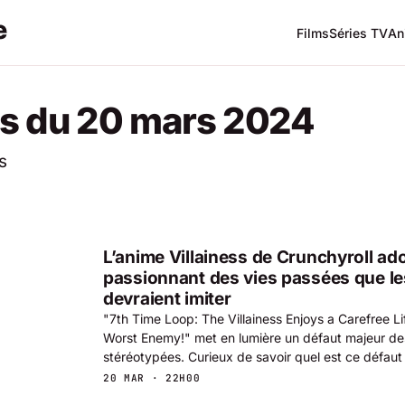
Films
Séries TV
An
s du 20 mars 2024
s
L’anime Villainess de Crunchyroll a
passionnant des vies passées que les
devraient imiter
"7th Time Loop: The Villainess Enjoys a Carefree Li
Worst Enemy!" met en lumière un défaut majeur des
stéréotypées. Curieux de savoir quel est ce défaut
20 MAR · 22H00